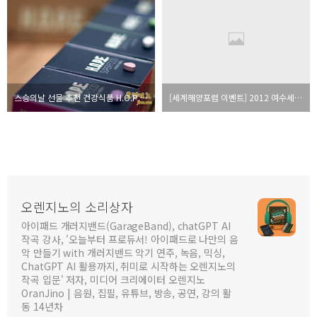
스승의날 선물 추천 건강식품 H.O.P.E. 슈퍼푸드 천연비타민
[세계해양포럼 이벤트] 2012 여수세계박람회 소개 및 무료 초청권 이벤트 (스크랩)
오렌지노의 소리상자
아이패드 개러지밴드(GarageBand), chatGPT AI
작곡 강사, '오늘부터 프로듀서! 아이패드로 나만의 음
악 만들기 with 개러지밴드 악기 연주, 녹음, 믹싱,
ChatGPT AI 활용까지, 취미로 시작하는 오렌지노의
작곡 입문' 저자, 미디어 크리에이터 오렌지노
OranJino | 음원, 집필, 유튜브, 방송, 공연, 강의 활
동 14년차