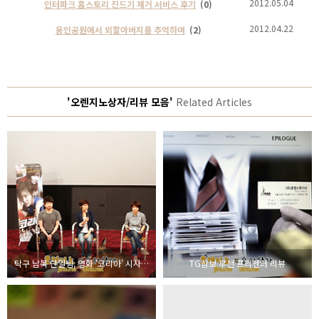
2012.05.04
인터파크 홈스토리 진드기 제거 서비스 후기
(0)
2012.04.22
용인공원에서 외할아버지를 추억하며
(2)
'오렌지노상자/리뷰 모음'
Related Articles
탁구 남북 단일팀, 영화 '코리아' 시사회 및 현정화 감독 인터뷰
TG삼보 무선 프리젠터 리뷰