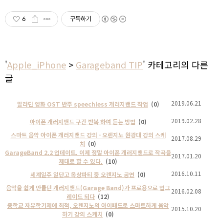
6
구독하기
'
Apple_iPhone
>
Garageband TIP
' 카테고리의 다른
글
2019.06.21
알라딘 영화 OST 반주 speechless 개러지밴드 작업
(0)
2019.02.28
아이폰 개러지밴드 구간 반복 하여 듣는 방법
(0)
스마트 음악 아이폰 개러지밴드 강의 - 오렌지노 원광대 강의 스케
2017.08.29
치
(0)
GarageBand 2.2 업데이트. 이제 정말 아이폰 개러지밴드로 작곡을
2017.01.20
제대로 할 수 있다.
(10)
2016.10.11
세계일주 일단고 옥상파티 중 오렌지노 공연
(0)
음악을 쉽게 만들던 개러지밴드(Garage Band)가 프로용으로 업그
2016.02.08
레이드 되다
(12)
중학교 자유학기제에 최적, 오렌지노의 아이패드로 스마트하게 음악
2015.10.20
하기 강의 스케치
(0)