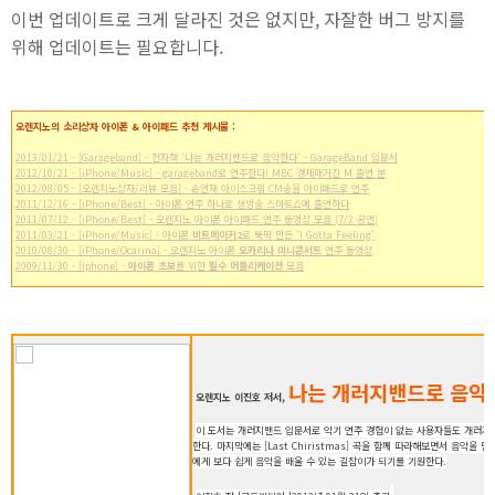
이번 업데이트로 크게 달라진 것은 없지만, 자잘한 버그 방지를
위해 업데이트는 필요합니다.
오렌지노의 소리상자 아이폰 & 아이패드 추천 게시물 :
2013/01/21 - [Garageband] - 전자책 '나는 개러지밴드로 음악한다' - GarageBand 입문서
2012/10/21 - [iPhone/Music] - garageband로 연주한다! MBC 경제매거진 M 출연 분
2012/08/05 - [오렌지노상자/리뷰 모음] - 손연재 아이스크림 CM송을 아이패드로 연주
2011/12/16 - [iPhone/Best] - 아이폰 연주 하나로 생방송 스마트쇼에 출연하다
2011/07/12 - [iPhone/Best] - 오렌지노 아이폰 아이패드 연주 동영상 모음 (7/2 공연)
2011/03/21 - [iPhone/Music] - 아이폰
비트메이커2
로 뚝딱 만든 'I Gotta Feeling'
2010/08/30 - [iPhone/Ocarina] - 오렌지노 아이폰
오카리나 미니콘서트
연주 동영상
2009/11/30 - [iphone] -
아이폰 초보
를 위한
필수 어플리케이션
모음
나는 개러지밴드로 음악
오렌지노 이진호 저서,
이 도서는 개러지밴드 입문서로 악기 연주 경험이 없는 사용자들도 개러지
한다. 마지막에는 [Last Chiristmas] 곡을 함께 따라해보면서 음악을
에게 보다 쉽게 음악을 배울 수 있는 길잡이가 되기를 기원한다.