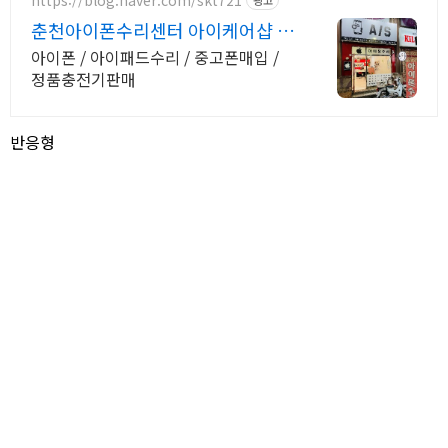
춘천아이폰수리센터 아이케어샵 정
품 악세사리 판매
아이폰 / 아이패드수리 / 중고폰매입 /
정품충전기판매
반응형