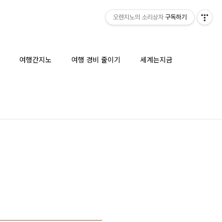
오렌지노의 소리상자
구독하기
여행간지노
여행 경비 줄이기
세계는지금