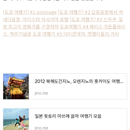
[도쿄 여행기] #1 prolouge
[도쿄 여행기] #2 김포공항에서 하
네다공항, 아미스타 아사가야 호텔
[도쿄 여행기] #3 신주쿠, 일
본 최고의 번화가를 구경하자
도쿄여행기 #4 에비스 가든플레이
스, 맥주기념관
도쿄 여행기 #5 다이칸야마, 멋쟁이들의 거리
2012 북해도간지노, 오렌지노의 홋카이도 여행기 사진 모음
jino.me
일본 돗토리 마쓰에 음악 여행기 모음
jino.me