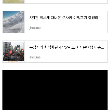
3일간 빡세게 다녀온 오사카 여행후기 총정리!
jino.me
두남자의 최적화된 4박5일 도쿄 자유여행기 총정리
jino.me