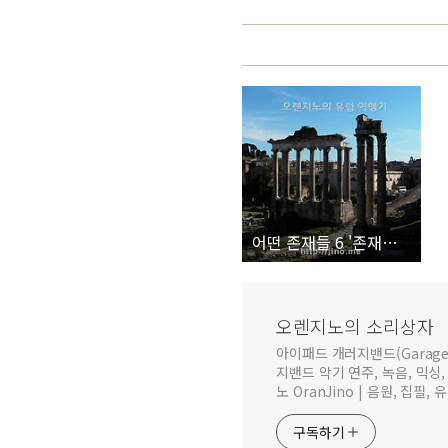
어떤 존재들 6 '존재의 발견' - 오렌지노 장편소설
오렌지노의 소리상자
아이패드 개러지밴드(GarageB
지밴드 악기 연주, 녹음, 믹싱
노 OranJino | 음원, 집필,
구독하기