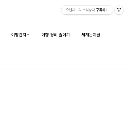
오렌지노의 소리상자
구독하기
여행간지노
여행 경비 줄이기
세계는지금