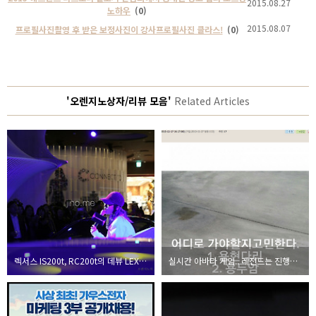
2015.08.27
노하우
(0)
2015.08.07
프로필사진촬영 후 받은 보정사진이 강사프로필사진 클라스!
(0)
'오렌지노상자/리뷰 모음'
Related Articles
렉서스 IS200t, RC200t의 데뷰 LEXUS TURBO Night Party
실시간 아바타 게임.. 레전드는 진행중이다!