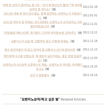
연애 중 남자가 싫어하는 말 1위, "내가 왜 화났는지 몰라?"에 대처할
2012.01.28
남자의 한 마디는?
(0)
2012년 새해 복 많이 받으세요. 함께 발전하는 오렌지노가 되겠습니
2012.01.01
다.
(0)
2011년 마무리 잘 하세요! 2012년에도 오렌지노의 소리상자는 더욱
2011.12.31
발전하겠습니다!
(0)
2011.12.11
[희망블로거페스티벌] 개기월식, 디카와 아이폰4s로 담아내다.
(0)
2011.11.16
교통사고가 났을 때, 당황하지 말고 이렇게 하세요.
(0)
2011.11.15
평소 운전자들이 꼭 알고 있어야 할 교통사고 상식과 준비사항
(0)
벤츠에게 사고를 당했는데, 제 생돈이 날라가네요. 좋은 방법 없을까
2011.11.05
요?
(3)
오렌지노의 소리상자 오픈캐스트 개설 - 오렌지노의 아이폰, 아이패드
2011.10.25
토크쇼
(0)
2011.10.16
친구가 결혼했다.
(0)
'오렌지노상자/하고 싶은 말'
Related Articles