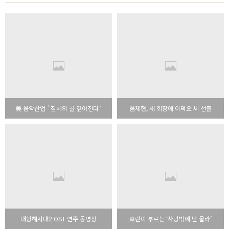
美 음악산업 `침체의 골 깊어진다`
음제협, 새 회장에 이덕요 씨 선출
대항해시대2 OST 연주 동영상
호란이 부르는 ‘사랑밖에 난 몰라’