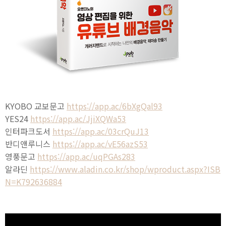
KYOBO 교보문고
https://app.ac/6bXgQal93
YES24
https://app.ac/JjiXQWa53
인터파크도서
https://app.ac/03crQuJ13
반디앤루니스
https://app.ac/vE56azS53
영풍문고
https://app.ac/uqPGAs283
알라딘
https://www.aladin.co.kr/shop/wproduct.aspx?ISB
N=K792636884