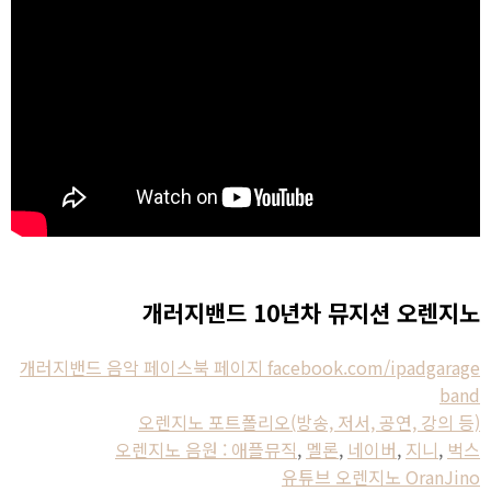
개러지밴드 10년차 뮤지션 오렌지노
개러지밴드 음악 페이스북 페이지 facebook.com/ipadgarage
band
오렌지노 포트폴리오(방송, 저서, 공연, 강의 등)
오렌지노 음원 : 애플뮤직
,
멜론
,
네이버
,
지니
,
벅스
유튜브 오렌지노 OranJino