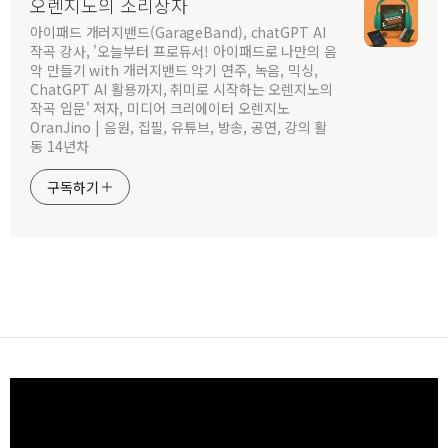
오렌지노의 소리상자
아이패드 개러지밴드(GarageBand), chatGPT AI
작곡 강사, '오늘부터 프로듀서! 아이패드로 나만의 음
악 만들기 with 개러지밴드 악기 연주, 녹음, 믹싱,
ChatGPT AI 활용까지, 취미로 시작하는 오렌지노의
작곡 입문' 저자, 미디어 크리에이터 오렌지노
OranJino | 음원, 집필, 유튜브, 방송, 공연, 강의 활
동 14년차
구독하기