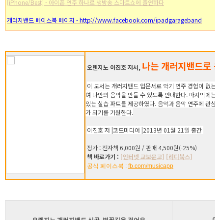
[iPhone/Best] - 아이폰 연주 하나로 생방송 스마트쇼에 출연하다
개러지밴드 페이스북 페이지 - http://www.facebook.com/ipadgarageband
나는 개러지밴드로 
오렌지노 이진호 저서,
이 도서는 개러지밴드 입문서로 악기 연주 경험이 없는
여 나만의 음악을 만들 수 있도록 안내한다. 마지막에는 [La
있는 실습 파트를 제공하였다. 음악과 음악 연주에 관심
가 되기를 기원한다.
이진호 저 |코드미디어 |2013년 01월 21일 출간
정가 : 전자책 6,000원 / 판매 4,500원(-25%)
책 바로가기 :
[인터넷 교보문고]
[리디북스]
공식 페이스북 :
fb.com/musicapp
아
오렌지노 개러지밴드 신곡, 벚꽃길을 걸어요