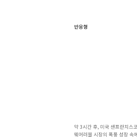
반응형
약 3시간 후, 미국 샌프란치스코
웨어러블 시장의 폭풍 성장 속