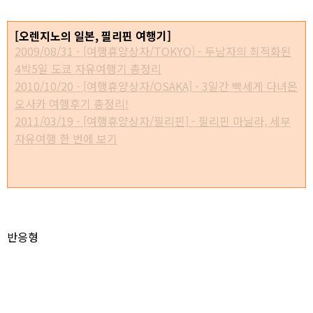
[오렌지노의 일본, 필리핀 여행기]
2009/08/31 - [여행휴양상자/TOKYO] - 두남자의 최적화된
4박5일 도쿄 자유여행기 총정리
2010/10/20 - [여행휴양상자/OSAKA] - 3일간 빡세게 다녀온
오사카 여행후기 총정리!
2011/03/19 - [여행휴양상자/필리핀] - 필리핀 마닐라, 세부
자유여행 한 번에 보기
* 이 포스트는
blog
korea
[
블코채널 :
오렌지노의 유럽 여행기]
에 링크 되어있습니다.
반응형