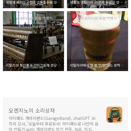
피렌체 베키오궁전의 넵튠호수와 다비드상 - 오렌지노의 유럽여행기 #25
냉정과 열정사이, 피렌체 두오모 성당에서 - 오렌지노의 유럽여행기 #24
이탈리아 특산품과 산타크로체 성당 - 오렌지노의 유럽여행기 #22
이탈리아에서 맛 본 TUBORG 생맥주 - 오렌지노의 유럽여행기 #21
오렌지노의 소리상자
아이패드 개러지밴드(GarageBand), chatGPT AI
작곡 강사, '오늘부터 프로듀서! 아이패드로 나만의 음
악 만들기 with 개러지밴드 악기 연주, 녹음, 믹싱,