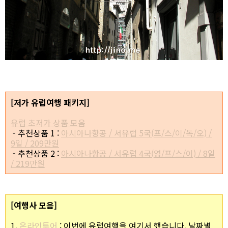
[저가 유럽여행 패키지]
유럽 초저가 상품 모음
- 추천상품 1 :
아시아나항공 / 서유럽 5국(프/스/이/독/오) /
9일 / 209만원
- 추천상품 2 :
아시아나항공 / 서유럽 4국(영/프/스/이) / 8일
/ 219만원
[여행사 모음]
1.
온라인투어
: 이번에 유럽여행을 여기서 했습니다. 날짜별