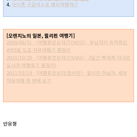
4.
아이폰 구글어스로 해외여행하기
[오렌지노의 일본, 필리핀 여행기]
2009/08/31 - [여행휴양상자/TOKYO] - 두남자의 최적화된
4박5일 도쿄 자유여행기 총정리
2010/10/20 - [여행휴양상자/OSAKA] - 3일간 빡세게 다녀온
오사카 여행후기 총정리!
2011/03/19 - [여행휴양상자/필리핀] - 필리핀 마닐라, 세부
자유여행 한 번에 보기
* 이 포스트는
blog
korea
[
블코채널 :
오렌지노의 유럽 여행기]
에 링크 되어있습니다.
반응형