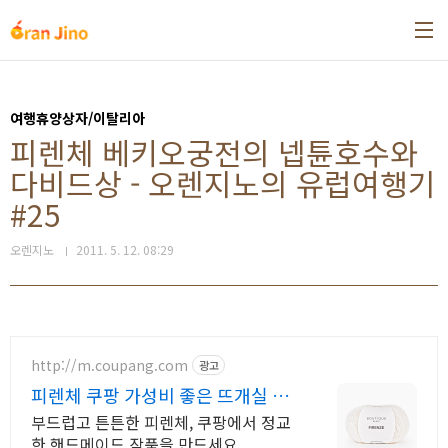
본문 바로가기
여행휴양상자/이탈리아
피렌체 베키오궁전의 넵튠호수와
다비드상 - 오렌지노의 유럽여행기
#25
오렌지노
2011. 5. 12. 08:29
http://m.coupang.com
광고
피렌체 쿠팡 가성비 좋은 뜨개실 대
용량
부드럽고 튼튼한 피렌체, 쿠팡에서 정교
한 핸드메이드 작품을 만드세요.