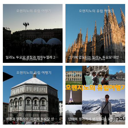
밀라노 두오모 광장과 엠마누엘레 2세 갤러리아 - 오렌지노의 유럽여행기 #27
크기에 압도되는 밀라노 두오모 대성당 - 오렌지노의 유럽여행기 #26
냉정과 열정사이, 피렌체 두오모 성당에서 - 오렌지노의 유럽여행기 #24
단테의 생가에서 생각하다 - 오렌지노의 유럽여행기 #23