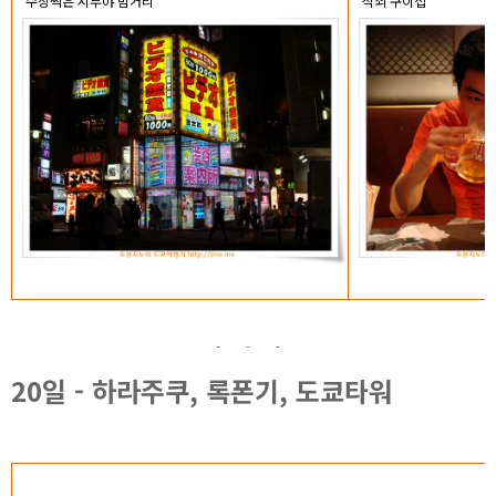
수상쩍은 시부야 밤거리
석쇠 구이집
20일 - 하라주쿠, 록폰기, 도쿄타워