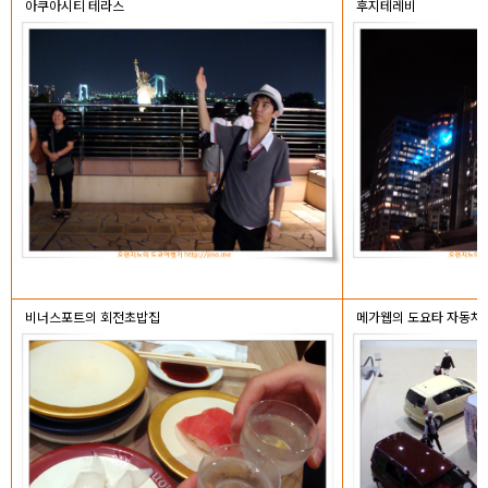
아쿠아시티 테라스
후지테레비
비너스포트의 회전초밥집
메가웹의 도요타 자동차 