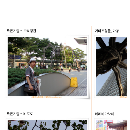
록폰기힐스 모리정원
거미조형물, 마망
록폰기힐스의 포도
테레비아사히