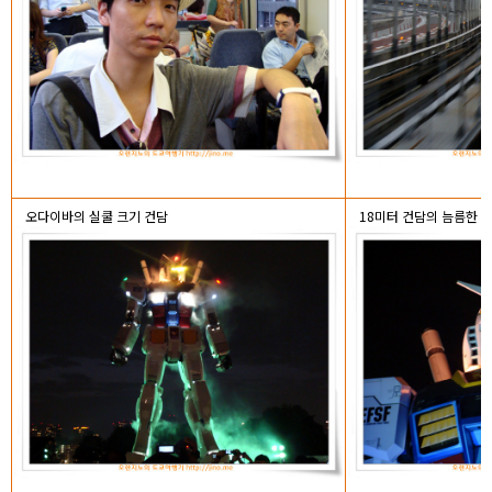
오다이바의 실쿨 크기 건담
18미터 건담의 늠름한 