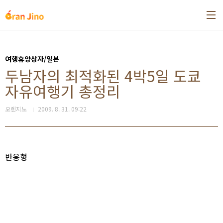
본문 바로가기
여행휴양상자/일본
두남자의 최적화된 4박5일 도쿄
자유여행기 총정리
오렌지노
2009. 8. 31. 09:22
반응형