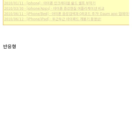
2010/01/11 - [iphone] - 아이폰 인크레더블 쉴드 셀프 부착기
2010/03/30 - [iphone/Apps] - 아이폰 증강현실 어플리케이션 비교
2010/06/11 - [iPhone/Best] - 아이폰 음성검색과 QR코드 추가! Daum app 업데이트
2010/06/12 - [iPhone/iPad] - 두근두근 아이패드 개봉기 동영상!
* 이 포스트는
blog
korea
[
블코채널 :
아이폰 / 아이팟터치 추천 어플리케이션 모음]
에 링크 되어있습니다.
반응형