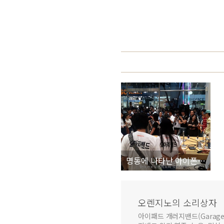
명동에 나타난 아이폰 밴드, 아이밴드와 요아리의 공연 후기
오렌지노의 소리상자
아이패드 개러지밴드(GarageB