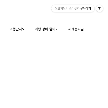
오렌지노의 소리상자
구독하기
여행간지노
여행 경비 줄이기
세계는지금