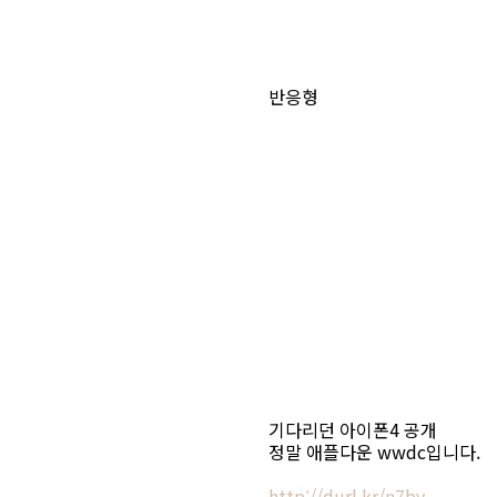
반응형
기다리던 아이폰4 공개
정말 애플다운 wwdc입니다.
http://durl.kr/n7bv