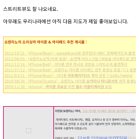
스트리트뷰도 잘 나오네요.
아무래도 우리나라에선 아직 다음 지도가 제일 좋아보입니다.
오렌지노의 소리상자 아이폰 & 아이패드 추천 게시물 :
2012/10/21 - [iPhone/Music] - garageband로 연주한다! MBC 경제매거진 M 출연 
2012/08/05 - [오렌지노상자/리뷰 모음] - 손연재 아이스크림 CM송을 아이패드로 연주
2011/12/16 - [iPhone/Best] - 아이폰 연주 하나로 생방송 스마트쇼에 출연하다
2011/07/12 - [iPhone/Best] - 오렌지노 아이폰 아이패드 연주 동영상 모음 (7/2 공연)
2011/03/21 - [iPhone/Music] - 아이폰
비트메이커2
로 뚝딱 만든 'I Gotta Feeling'
2010/08/30 - [iPhone/Ocarina] - 오렌지노 아이폰
오카리나 미니콘서트
연주 동영상
2009/11/30 - [iphone] -
아이폰 초보
를 위한
필수 어플리케이션
모음
이진호(
오렌지노) 저서,
'나는 아이폰 아이패드 앱으로 음악한다!' + 개러지
개러지밴드 비트메이커2, 썸잼, 오카리나 등 인기 앱부터 피아노, 기타, 
아이패드로 연주할 수 있도록 음악 이론부터 연주 방법까지 소개하였습니다
태국에 수출하게 되었습니다.
[교보문고]
[인터파크]
[YES24]
[알라딘
인터넷 서점 구입 :