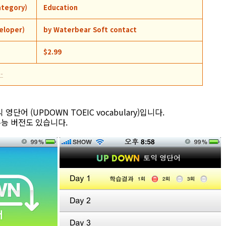
egory)
Education
loper)
by Waterbear Soft contact
)
$2.99
-
단어 (UPDOWN TOEIC vocabulary)입니다.
수능 버전도 있습니다.