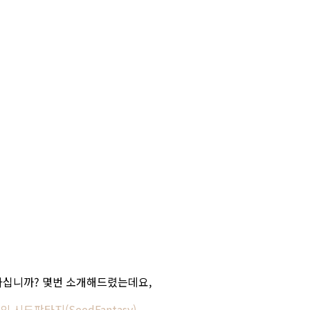
를 아십니까? 몇번 소개해드렸는데요,
 시드판타지(SeedFantasy)