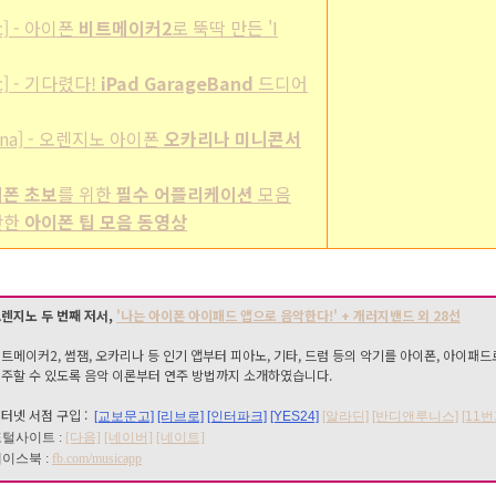
ic] - 아이폰
비트메이커2
로 뚝딱 만든 'I
ic] - 기다렸다!
iPad GarageBand
드디어
arina] - 오렌지노 아이폰
오카리나 미니콘서
폰 초보
를 위한
필수 어플리케이션
모음
간단한
아이폰 팁 모음 동영상
렌지노 두 번째 저서,
'나는 아이폰 아이패드 앱으로 음악한다!' + 개러지밴드 외 28선
트메이커2, 썸잼, 오카리나 등 인기 앱부터 피아노, 기타, 드럼 등의 악기를 아이폰, 아이패드
주할 수 있도록 음악 이론부터 연주 방법까지 소개하였습니다.
터넷 서점 구입 :
[교보문고]
[리브로]
[인터파크]
[YES24]
[알라딘]
[반디앤루니스]
[11번
털사이트 :
[다음]
[네이버]
[네이트]
이스북 :
fb.com/musicapp