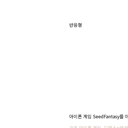
반응형
아이폰 게임 SeedFantasy
강추 아이폰 게임, 디펜스+액션의