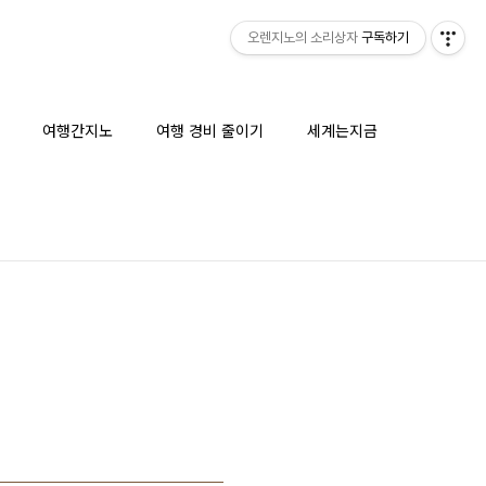
오렌지노의 소리상자
구독하기
여행간지노
여행 경비 줄이기
세계는지금