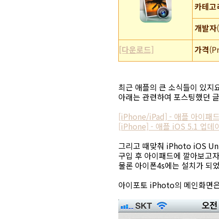
카테고
개발자
[다운로드]
가격
(P
최근 애플의 큰 소식들이 있지요.
아래는 관련하여 포스팅했던 
[iPhone/iPad] - 애플 아
[iPhone] - 애플 iOS 5.1
그리고 때맞춰 iPhoto iOS U
구입 후 아이패드에 깔아보고자
물론 아이폰4s에는 설치가 되
아이포토 iPhoto의 메인화면