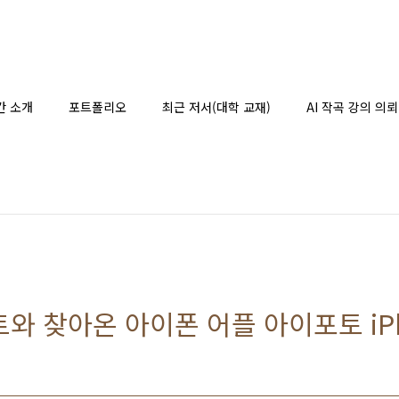
간 소개
포트폴리오
최근 저서(대학 교재)
AI 작곡 강의 의뢰
이트와 찾아온 아이폰 어플 아이포토 iP