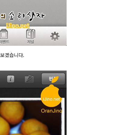
어보겠습니다.