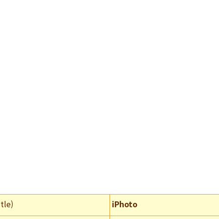
itle)
iPhoto