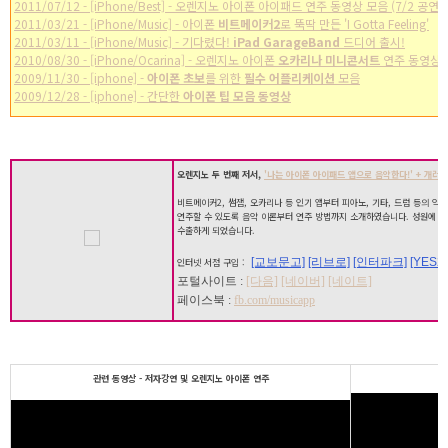
2011/07/12 - [iPhone/Best] - 오렌지노 아이폰 아이패드 연주 동영상 모음 (7/2 공연)
2011/03/21 - [iPhone/Music] - 아이폰
비트메이커2
로 뚝딱 만든 'I Gotta Feeling'
2011/03/11 - [iPhone/Music] - 기다렸다!
iPad GarageBand
드디어 출시!
2010/08/30 - [iPhone/Ocarina] - 오렌지노 아이폰
오카리나 미니콘서트
연주 동영상
2009/11/30 - [iphone] -
아이폰 초보
를 위한
필수 어플리케이션
모음
2009/12/28 - [iphone] - 간단한
아이폰 팁 모음 동영상
오렌지노 두 번째 저서,
'나는 아이폰 아이패드 앱으로 음악한다!' + 개러지
비트메이커2, 썸잼, 오카리나 등 인기 앱부터 피아노, 기타, 드럼 등의 악
연주할 수 있도록 음악 이론부터 연주 방법까지 소개하였습니다. 성원에 힘
수출하게 되었습니다.
[교보문고]
[리브로]
[인터파크]
[YES24
인터넷 서점 구입 :
포털사이트 :
[다음]
[네이버]
[네이트]
페이스북 :
fb.com/musicapp
관련 동영상 - 저자강연 및 오렌지노 아이폰 연주