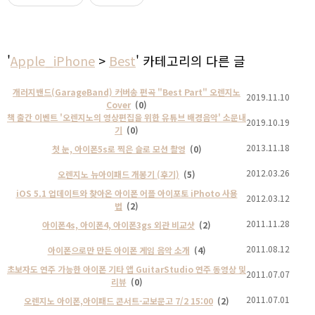
'
Apple_iPhone
>
Best
' 카테고리의 다른 글
개러지밴드(GarageBand) 커버송 편곡 "Best Part" 오렌지노
2019.11.10
Cover
(0)
책 출간 이벤트 '오렌지노의 영상편집을 위한 유튜브 배경음악' 소문내
2019.10.19
기
(0)
2013.11.18
첫 눈, 아이폰5s로 찍은 슬로 모션 촬영
(0)
2012.03.26
오렌지노 뉴아이패드 개봉기 (후기)
(5)
iOS 5.1 업데이트와 찾아온 아이폰 어플 아이포토 iPhoto 사용
2012.03.12
법
(2)
2011.11.28
아이폰4s, 아이폰4, 아이폰3gs 외관 비교샷
(2)
2011.08.12
아이폰으로만 만든 아이폰 게임 음악 소개
(4)
초보자도 연주 가능한 아이폰 기타 앱 GuitarStudio 연주 동영상 및
2011.07.07
리뷰
(0)
2011.07.01
오렌지노 아이폰,아이패드 콘서트-교보문고 7/2 15:00
(2)