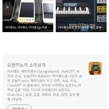
아이폰4s, 아이폰4, 아이폰3gs 외관 비교샷
아이폰으로만 만든 아이폰 게임 음악 소개
오렌지노의 소리상자
아이패드 개러지밴드(GarageBand), chatGPT AI
작곡 강사, '오늘부터 프로듀서! 아이패드로 나만의 음
악 만들기 with 개러지밴드 악기 연주, 녹음, 믹싱,
ChatGPT AI 활용까지, 취미로 시작하는 오렌지노의
작곡 입문' 저자, 미디어 크리에이터 오렌지노
OranJino | 음원, 집필, 유튜브, 방송, 공연, 강의 활
동 14년차
구독하기