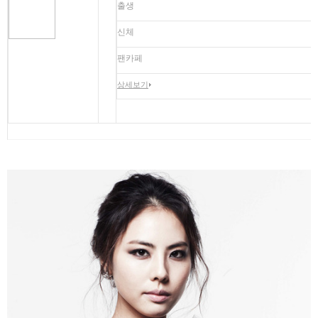
출생
신체
팬카페
상세보기