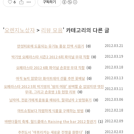
6
구독하기
'
오렌지노상자
>
리뷰 모음
' 카테고리의 다른 글
2012.03.21
만성피로에 도움되는 유기농 홍삼 진액 시음기
(0)
2012.03.19
박기영 오페라스타 시즌2 2012 6회 파이널 무대 직촬
(0)
2012.03.18
오페라스타 2012 6화 파이널 손호영 무대 직촬
(0)
2012.03.13
아직 늦지 않았다! 화이트데이 선물 추천 꽃배달
(0)
오페라스타 2012 5회 박기영의 '밤의 여왕' 완벽할 순 없었지만 멋진
2012.03.11
무대. 그리고 손호영 1등 현장 리뷰
(0)
2012.03.06
남자여, 전문가에게 운동을 배워라. 절대남자 2 방청후기
(0)
2012.02.18
마트쇼핑보다 저렴하게 식품을 구매하는 방법
(0)
2012.02.09
바텐더들의 축제, 월드클래스 Raising the bar 2012 참관기
(1)
2012.02.03
추천도서 '아프리카는 새로운 전쟁을 원한다'
(0)