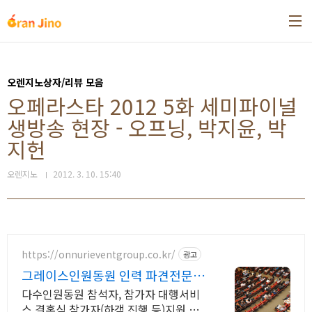
본문 바로가기
오렌지노상자/리뷰 모음
오페라스타 2012 5화 세미파이널
생방송 현장 - 오프닝, 박지윤, 박
지헌
오렌지노
2012. 3. 10. 15:40
https://onnurieventgroup.co.kr/
광고
그레이스인원동원 인력 파견전문업
체.
다수인원동원 참석자, 참가자 대행서비
스,결혼식 참가자(하객,진행 등)지원 신