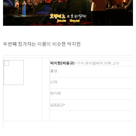
두번째 참가자는 이름이 비슷한 박지헌
박지헌(박용규)
/ 가수,뮤지컬배우,대학 교수
출생
신체
팬카페
상세보기