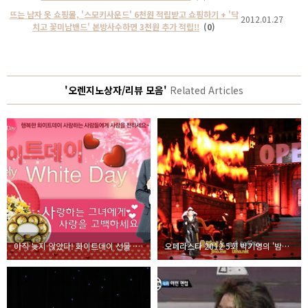
뜨는 남자 옷 쇼핑몰, '스모키사운드' 6천원 적립받고 쇼핑하기 + '닥
2012.01.27
치고 꽃미남밴드' 본방사수하면 3천원 추가 적립!!
(0)
'오렌지노상자/리뷰 모음'
Related Articles
아직 늦지 않았다! 화이트데이 선물 추천 꽃배달
오페라스타 2012 5회 박기영의 '밤의 여왕' 완벽할 순 없었지만 멋진 무대. 그리고 손호영 1등 현장 리뷰