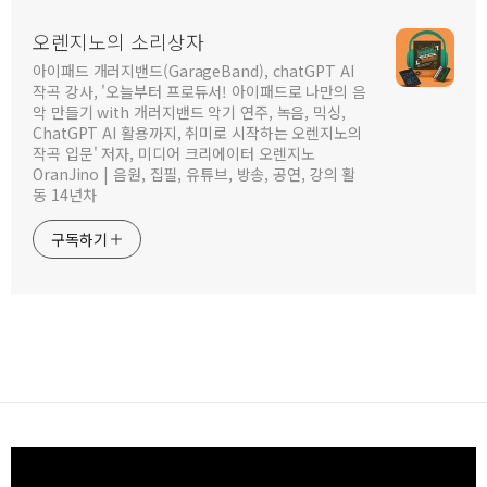
오렌지노의 소리상자
아이패드 개러지밴드(GarageBand), chatGPT AI
작곡 강사, '오늘부터 프로듀서! 아이패드로 나만의 음
악 만들기 with 개러지밴드 악기 연주, 녹음, 믹싱,
ChatGPT AI 활용까지, 취미로 시작하는 오렌지노의
작곡 입문' 저자, 미디어 크리에이터 오렌지노
OranJino | 음원, 집필, 유튜브, 방송, 공연, 강의 활
동 14년차
구독하기