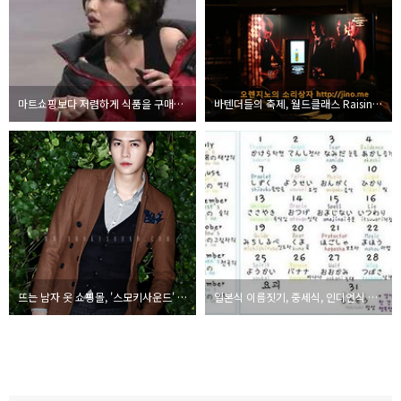
마트쇼핑보다 저렴하게 식품을 구매하는 방법
바텐더들의 축제, 월드클래스 Raising the bar 2012 참관기
뜨는 남자 옷 쇼핑몰, '스모키사운드' 6천원 적립받고 쇼핑하기 + '닥치고 꽃미남밴드' 본방사수하면 3천원 추가 적립!!
일본식 이름짓기, 중세식, 인디언식 이름짓기도?