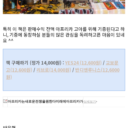
특히 이 책은 판매수익 전액 아프리카 고아를 위해 기증된다고 하
니, 기증에 동참하실 분들의 많은 관심을 독려하고픈 마음이 있네
요 ^^
책 구매하기 (정가 14,000원) :
YES24 (12,600원)
/
교보문
고(12,600원)
/
리브로(14,000원)
/
반디앤루니스(12,6000
원)
아프리카는새로운전쟁을원한다미래에아프리카가
상세보기
세계사에서중요한역?
지은이
허성일
반응형