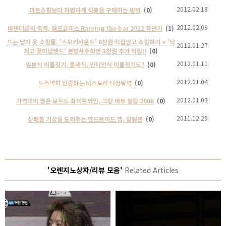
2012.02.18
마트쇼핑보다 저렴하게 식품을 구매하는 방법
(0)
2012.02.09
바텐더들의 축제, 월드클래스 Raising the bar 2012 참관기
(1)
뜨는 남자 옷 쇼핑몰, '스모키사운드' 6천원 적립받고 쇼핑하기 + '닥
2012.01.27
치고 꽃미남밴드' 본방사수하면 3천원 추가 적립!!
(0)
2012.01.11
일본식 이름짓기, 중세식, 인디언식 이름짓기도?
(0)
2012.01.04
느즈막히 인증하는 티스토리 탁상달력
(0)
2012.01.03
가격대비 좋은 보르도 화이트와인, 그랑 바투 블랑 2008
(0)
2011.12.29
상쾌한 기상을 도와주는 안드로이드 앱, 알람몬
(0)
'오렌지노상자/리뷰 모음'
Related Articles