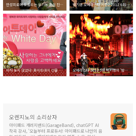
만성피로에 도움되는 유기농 홍삼 진액 시음기
박기영 오페라스타 시즌2 2012 6회 파이널 무대 직촬
아직 늦지 않았다! 화이트데이 선물 추천 꽃배달
오페라스타 2012 5회 박기영의 '밤의 여왕' 완벽할 순 없었지만 멋진 무대. 그리고 손호영 1등 현장 리뷰
오렌지노의 소리상자
아이패드 개러지밴드(GarageBand), chatGPT AI
작곡 강사, '오늘부터 프로듀서! 아이패드로 나만의 음