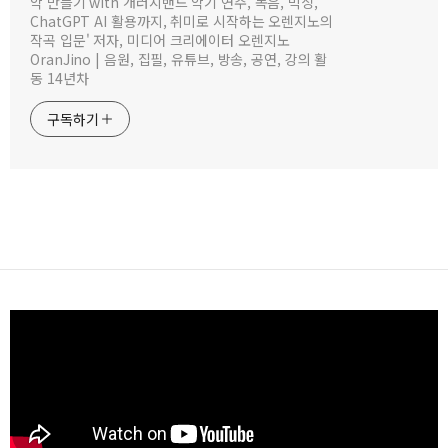
악 만들기 with 개러지밴드 악기 연주, 녹음, 믹싱,
ChatGPT AI 활용까지, 취미로 시작하는 오렌지노의
작곡 입문' 저자, 미디어 크리에이터 오렌지노
OranJino | 음원, 집필, 유튜브, 방송, 공연, 강의 활
동 14년차
구독하기