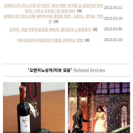
오페라스타 2012 5회 박기영의 '밤의 여왕' 완벽할 순 없었지만 멋진
2012.03.11
무대. 그리고 손호영 1등 현장 리뷰
(0)
오페라스타 2012 5화 세미파이널 생방송 현장 - 오프닝, 박지윤, 박지
2012.03.10
헌
(0)
2012.03.06
남자여, 전문가에게 운동을 배워라. 절대남자 2 방청후기
(0)
2012.02.18
마트쇼핑보다 저렴하게 식품을 구매하는 방법
(0)
'오렌지노상자/리뷰 모음'
Related Articles