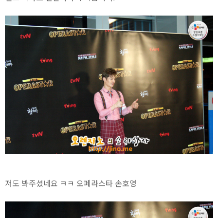
저도 봐주셨네요 ㅋㅋ 오페라스타 손호영