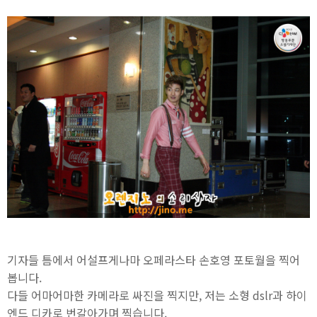
기자들 틈에서 어설프게나마 오페라스타 손호영 포토월을 찍어
봅니다.
다들 어마어마한 카메라로 싸진을 찍지만, 저는 소형 dslr과 하이
엔드 디카로 번갈아가며 찍습니다.