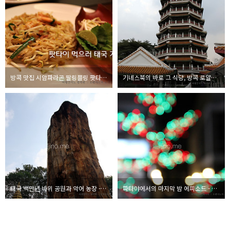
방콕 맛집 시암파라곤 딸링쁠링 팟타이와 땡모반
기네스북의 바로 그 식당, 방콕 로얄드래곤에서의 점심
태국 백만년 바위 공원과 악어 농장 - 태국여행기#18
파타야에서의 마지막 밤 에피소드 - 태국여행기#17