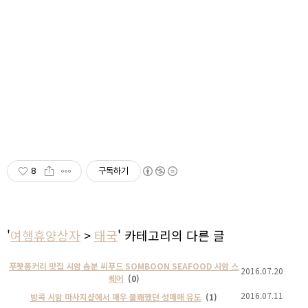
8
구독하기
'
여행휴양상자
>
태국
' 카테고리의 다른 글
푸팟퐁커리 맛집 시암 솜분 씨푸드 SOMBOON SEAFOOD 시암 스
2016.07.20
퀘어
(0)
2016.07.11
방콕 시암 마사지샵에서 매우 불쾌했던 성매매 유도
(1)