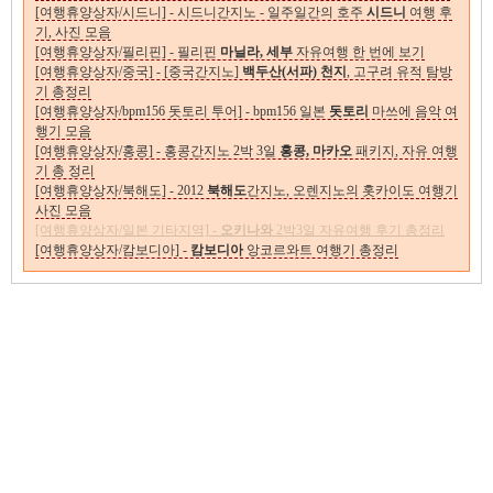
[여행휴양상자/시드니] - 시드니간지노 - 일주일간의 호주
시드니
여행 후
기, 사진 모음
[여행휴양상자/필리핀] - 필리핀
마닐라, 세부
자유여행 한 번에 보기
[여행휴양상자/중국] - [중국간지노]
백두산(서파) 천지
, 고구려 유적 탐방
기 총정리
[여행휴양상자/bpm156 돗토리 투어] - bpm156 일본
돗토리
마쓰에 음악 여
행기 모음
[여행휴양상자/홍콩] - 홍콩간지노 2박 3일
홍콩, 마카오
패키지, 자유 여행
기 총 정리
[여행휴양상자/북해도] - 2012
북해도
간지노, 오렌지노의 홋카이도 여행기
사진 모음
[여행휴양상자/일본 기타지역] -
오키나와
2박3일 자유여행 후기 총정리
[여행휴양상자/캄보디아] -
캄보디아
앙코르와트 여행기 총정리