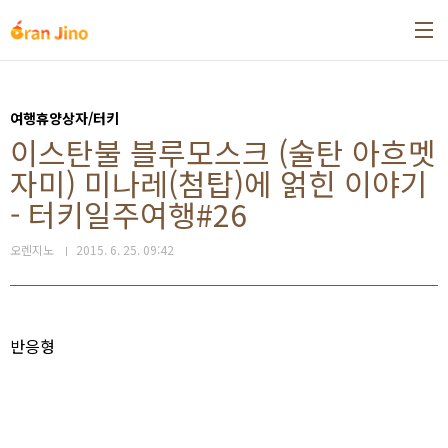
본문 바로가기
여행휴양상자/터키
이스탄불 블루모스크 (술탄 아흐멧
자미) 미나레(첨탑)에 얽힌 이야기
- 터키일주여행#26
오렌지노
2015. 6. 25. 09:42
반응형