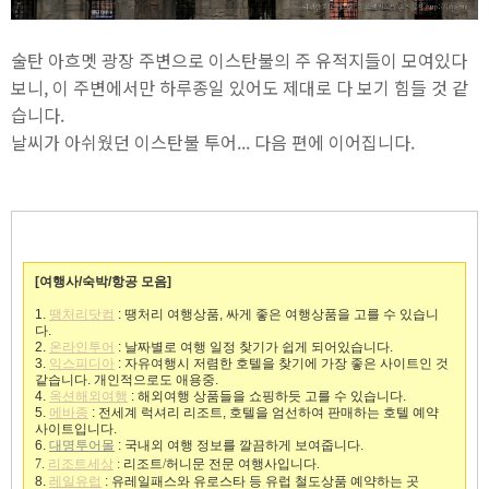
술탄 아흐멧 광장 주변으로 이스탄불의 주 유적지들이 모여있다
보니, 이 주변에서만 하루종일 있어도 제대로 다 보기 힘들 것 같
습니다.
날씨가 아쉬웠던 이스탄불 투어... 다음 편에 이어집니다.
[여행사/숙박/항공 모음]
1.
땡처리닷컴
: 땡처리 여행상품, 싸게 좋은 여행상품을 고를 수 있습니
다.
2.
온라인투어
: 날짜별로 여행 일정 찾기가 쉽게 되어있습니다.
3.
익스피디아
: 자유여행시 저렴한 호텔을 찾기에 가장 좋은 사이트인 것
같습니다. 개인적으로도 애용중.
4.
옥션해외여행
: 해외여행 상품들을 쇼핑하듯 고를 수 있습니다.
5.
에바종
: 전세계 럭셔리 리조트, 호텔을 엄선하여 판매하는 호텔 예약
사이트입니다.
6.
대명투어몰
: 국내외 여행 정보를 깔끔하게 보여줍니다.
7.
리조트세상
: 리조트/허니문 전문 여행사입니다.
8.
레일유럽
: 유레일패스와 유로스타 등 유럽 철도상품 예약하는 곳