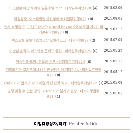
2015.08.06
이스탄불 야간 투어와 힐튼호텔 숙박 - 터키일주여행#30
(4)
2015.08.03
탁심광장, 이스티클랄 야간투어 터키일주여행#29
(0)
현지 쇼핑의 맛, 그랜드바자르(Grand Bazaar)에서 로쿰 사기 - 터
2015.07.13
키일주여행#28
(0)
2015.07.09
이스탄불 술탄아흐멧광장 오벨리스크 - 터키여행#27
(2)
2015.05.29
이슬람 문화의 이스탄불 톱카프 궁전 - 터키일주여행#25
(0)
2015.05.23
이스탄불 도착, 렌틸콩 스프 - 터키일주여행#24
(0)
카파도키아 열기구에서 내리면 샴페인이 기다린다. - 터키일주여행
2015.05.12
#23
(0)
2015.05.08
카파도키아 열기구 타고 예술 사진 한껏 찍다 - 터키일주여행#22
(2)
평생 잊을 수 없는 장면, 카파도키아 열기구 탑승 - 터키여행일주
2015.05.03
#21
(1)
'여행휴양상자/터키'
Related Articles