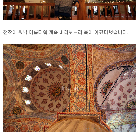
천장이 워낙 아름다워 계속 바라보느라 목이 아팠더랬습니다.