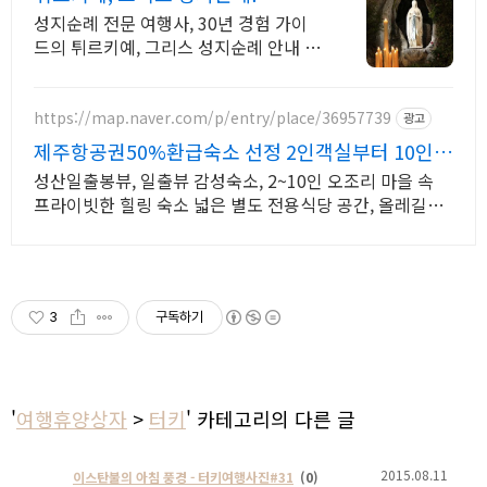
성지순례 전문 여행사, 30년 경험 가이
드의 튀르키예, 그리스 성지순례 안내 궁
금하신 사항은 바로 문의주세요.
https://map.naver.com/p/entry/place/36957739
광고
제주항공권50%환급숙소 선정 2인객실부터 10인객
실 구성
성산일출봉뷰, 일출뷰 감성숙소, 2~10인 오조리 마을 속
프라이빗한 힐링 숙소 넓은 별도 전용식당 공간, 올레길2코
스 바로 옆, 트레킹후 힐링에 좋은 숙소
3
구독하기
'
여행휴양상자
>
터키
' 카테고리의 다른 글
2015.08.11
이스탄불의 아침 풍경 - 터키여행사진#31
(0)