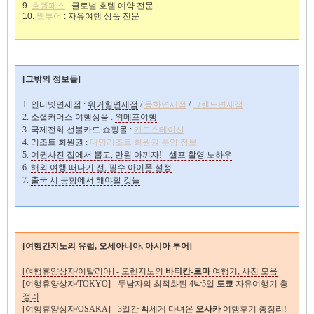
9.
호텔패스
: 글로벌 호텔 예약 전문
10.
웹투어
: 자유여행 상품 전문
[그밖의 정보들]
1. 인터넷면세점 :
워커힐면세점
/
동화면세점
/
그랜드면세점
2. 소셜커머스 여행상품 :
위메프여행
3. 국제전화 선불카드 쇼핑몰 :
카드스테이션
4. 리조트 회원권 :
대명리조트 회원권 분양 정보
5.
여권사진 집에서 뽑고, 만원 아끼자! - 셀프 촬영 노하우
6.
해외 여행 떠나기 전, 필수 아이폰 설정
7.
출국 시 공항에서 해야할 것들
[여행간지노의 유럽, 오세아니아, 아시아 투어]
[여행휴양상자/이탈리아] - 오렌지노의
바티칸-로마
여행기, 사진 모음
[여행휴양상자/TOKYO] - 두남자의 최적화된 4박5일
도쿄
자유여행기 총
정리
[여행휴양상자/OSAKA] - 3일간 빡세게 다녀온
오사카
여행후기 총정리!