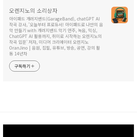
오렌지노의 소리상자
아이패드 개러지밴드(GarageBand), chatGPT AI
작곡 강사, '오늘부터 프로듀서! 아이패드로 나만의 음
악 만들기 with 개러지밴드 악기 연주, 녹음, 믹싱,
ChatGPT AI 활용까지, 취미로 시작하는 오렌지노의
작곡 입문' 저자, 미디어 크리에이터 오렌지노
OranJino | 음원, 집필, 유튜브, 방송, 공연, 강의 활
동 14년차
구독하기