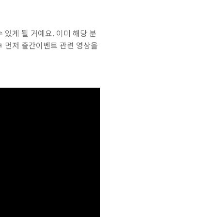
수
있게
될
거예요
.
이미
해당
분
 먼저 출간이벤트 관련 영상을