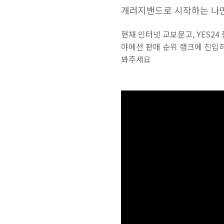
개러지밴드로 시작하는 나만
현재
인터넷
교보문고
, YES24
야에선
판매
순위
랭크에
진입
봐주세요