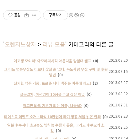
공감
구독하기
'
오렌지노상자
>
리뷰 모음
' 카테고리의 다른 글
2013.08.20
여고생 모여라! 아모레퍼시픽 아름다움 탐험대 캠프
(0)
그 어느 명품우산도 이보다 값질 순 없다. 독도사랑 우산 구매 및 후원
2013.08.15
방법
(0)
2013.08.07
신기한 맥주 거품, 프로즌 나마 맥주는 여름에 최고!
(2)
2013.08.02
설국열차, 아낌없이 10점을 주고 싶은 이유
(0)
2013.07.31
광고만 봐도 기부가 되는 어플, 나눔AD
(0)
2013.07.28
페이스북 이벤트 소개 - 라식 10만원에 하기 명동 서울 밝은 안과
(0)
일본 후쿠시마 초고농도 방사능 수증기 유출, 그리고 후쿠오카 소
2013.07.25
각
(0)
2013.07.24
싸이 1위, 그리고 10위
(0)