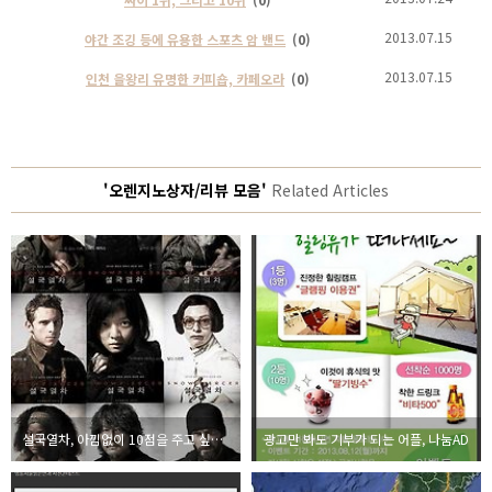
2013.07.15
야간 조깅 등에 유용한 스포츠 암 밴드
(0)
2013.07.15
인천 을왕리 유명한 커피숍, 카페오라
(0)
'오렌지노상자/리뷰 모음'
Related Articles
설국열차, 아낌없이 10점을 주고 싶은 이유
광고만 봐도 기부가 되는 어플, 나눔AD