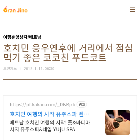
본문 바로가기
여행휴양상자/베트남
호치민 응우옌후에 거리에서 점심
먹기 좋은 코코친 푸드코트
오렌지노
2018. 1. 11. 06:30
https://pf.kakao.com/_DBRjxb
광고
호치민 여행의 시작 유주스파 벤탄
시장 도보 3분
베트남 호치민 여행의 시작! 풋&바디마
사지 유주스파&네일 YUjU SPA