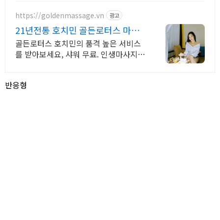
https://goldenmassage.vn
광고
21년전통 호치민 골든로터스 마사
지, 사우나에서 힐링
골든로터스 호치민의 품격 높은 서비스
를 받아보세요, 샤워 무료. 인생마사지
발 / 전신 마사지,네일,목욕탕,세신,무료
샤워
반응형