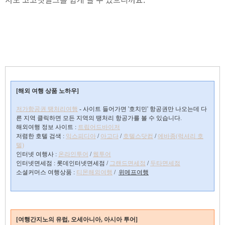
[해외 여행 상품 노하우]
저가항공권 땡처리여행
- 사이트 들어가면 '호치민' 항공권만 나오는데 다
른 지역 클릭하면 모든 지역의 땡처리 항공가를 볼 수 있습니다.
해외여행 정보 사이트 :
트립어드바이저
저렴한 호텔 검색 :
익스피디아
/
아고다
/
호텔스닷컴
/
에바종(럭셔리 호
텔)
인터넷 여행사 :
온라인투어
/
웹투어
인터넷면세점 : 롯데인터넷면세점 /
그랜드면세점
/
두타면세점
소셜커머스 여행상품 :
티몬해외여행
/
위메프여행
[여행간지노의 유럽, 오세아니아, 아시아 투어]