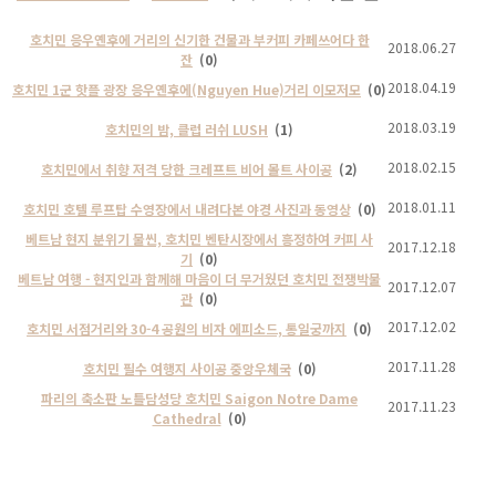
호치민 응우옌후에 거리의 신기한 건물과 부커피 카페쓰어다 한
2018.06.27
잔
(0)
2018.04.19
호치민 1군 핫플 광장 응우옌후에(Nguyen Hue)거리 이모저모
(0)
2018.03.19
호치민의 밤, 클럽 러쉬 LUSH
(1)
2018.02.15
호치민에서 취향 저격 당한 크레프트 비어 몰트 사이공
(2)
2018.01.11
호치민 호텔 루프탑 수영장에서 내려다본 야경 사진과 동영상
(0)
베트남 현지 분위기 물씬, 호치민 벤탄시장에서 흥정하여 커피 사
2017.12.18
기
(0)
베트남 여행 - 현지인과 함께해 마음이 더 무거웠던 호치민 전쟁박물
2017.12.07
관
(0)
2017.12.02
호치민 서점거리와 30-4 공원의 비자 에피소드, 통일궁까지
(0)
2017.11.28
호치민 필수 여행지 사이공 중앙우체국
(0)
파리의 축소판 노틀담성당 호치민 Saigon Notre Dame
2017.11.23
Cathedral
(0)