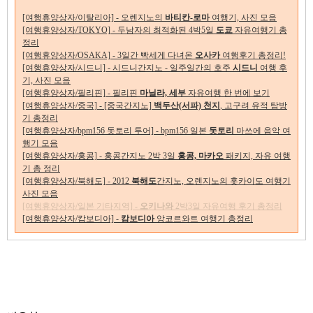
[여행휴양상자/이탈리아] - 오렌지노의
바티칸-로마
여행기, 사진 모음
[여행휴양상자/TOKYO] - 두남자의 최적화된 4박5일
도쿄
자유여행기 총
정리
[여행휴양상자/OSAKA] - 3일간 빡세게 다녀온
오사카
여행후기 총정리!
[여행휴양상자/시드니] - 시드니간지노 - 일주일간의 호주
시드니
여행 후
기, 사진 모음
[여행휴양상자/필리핀] - 필리핀
마닐라, 세부
자유여행 한 번에 보기
[여행휴양상자/중국] - [중국간지노]
백두산(서파) 천지
, 고구려 유적 탐방
기 총정리
[여행휴양상자/bpm156 돗토리 투어] - bpm156 일본
돗토리
마쓰에 음악 여
행기 모음
[여행휴양상자/홍콩] - 홍콩간지노 2박 3일
홍콩, 마카오
패키지, 자유 여행
기 총 정리
[여행휴양상자/북해도] - 2012
북해도
간지노, 오렌지노의 홋카이도 여행기
사진 모음
[여행휴양상자/일본 기타지역] -
오키나와
2박3일 자유여행 후기 총정리
[여행휴양상자/캄보디아] -
캄보디아
앙코르와트 여행기 총정리