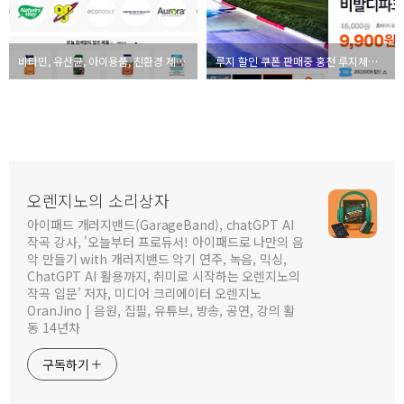
비타민, 유산균, 아이용품, 친환경 제품 직구 아이허브 필수템 목록 iHerb.com 추천코드 SOR3250
루지 할인 쿠폰 판매중 홍천 루지체험 비발디파크 루지월드 9,900원
오렌지노의 소리상자
아이패드 개러지밴드(GarageBand), chatGPT AI
작곡 강사, '오늘부터 프로듀서! 아이패드로 나만의 음
악 만들기 with 개러지밴드 악기 연주, 녹음, 믹싱,
ChatGPT AI 활용까지, 취미로 시작하는 오렌지노의
작곡 입문' 저자, 미디어 크리에이터 오렌지노
OranJino | 음원, 집필, 유튜브, 방송, 공연, 강의 활
동 14년차
구독하기