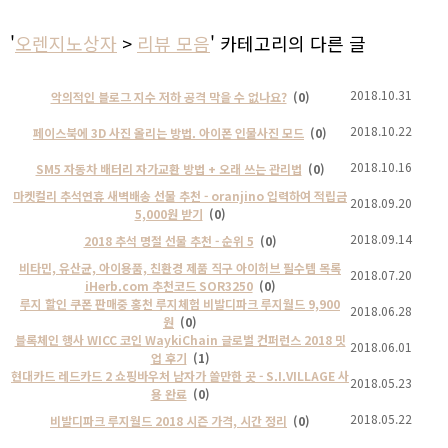
'
오렌지노상자
>
리뷰 모음
' 카테고리의 다른 글
2018.10.31
악의적인 블로그 지수 저하 공격 막을 수 없나요?
(0)
2018.10.22
페이스북에 3D 사진 올리는 방법. 아이폰 인물사진 모드
(0)
2018.10.16
SM5 자동차 배터리 자가교환 방법 + 오래 쓰는 관리법
(0)
마켓컬리 추석연휴 새벽배송 선물 추천 - oranjino 입력하여 적립금
2018.09.20
5,000원 받기
(0)
2018.09.14
2018 추석 명절 선물 추천 - 순위 5
(0)
비타민, 유산균, 아이용품, 친환경 제품 직구 아이허브 필수템 목록
2018.07.20
iHerb.com 추천코드 SOR3250
(0)
루지 할인 쿠폰 판매중 홍천 루지체험 비발디파크 루지월드 9,900
2018.06.28
원
(0)
블록체인 행사 WICC 코인 WaykiChain 글로벌 컨퍼런스 2018 밋
2018.06.01
업 후기
(1)
현대카드 레드카드 2 쇼핑바우처 남자가 쓸만한 곳 - S.I.VILLAGE 사
2018.05.23
용 완료
(0)
2018.05.22
비발디파크 루지월드 2018 시즌 가격, 시간 정리
(0)