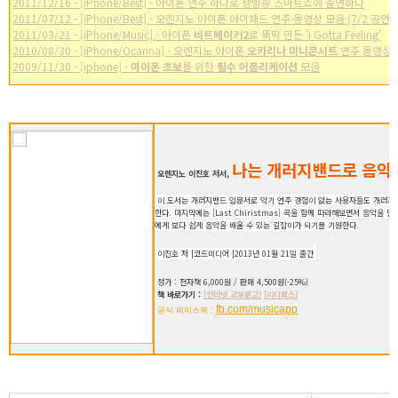
2011/12/16 - [iPhone/Best] - 아이폰 연주 하나로 생방송 스마트쇼에 출연하다
2011/07/12 - [iPhone/Best] - 오렌지노 아이폰 아이패드 연주 동영상 모음 (7/2 공연)
2011/03/21 - [iPhone/Music] - 아이폰
비트메이커2
로 뚝딱 만든 'I Gotta Feeling'
2010/08/30 - [iPhone/Ocarina] - 오렌지노 아이폰
오카리나 미니콘서트
연주 동영상
2009/11/30 - [iphone] -
아이폰 초보
를 위한
필수 어플리케이션
모음
나는 개러지밴드로 음악
오렌지노 이진호 저서,
이 도서는 개러지밴드 입문서로 악기 연주 경험이 없는 사용자들도 개러지
한다. 마지막에는 [Last Chiristmas] 곡을 함께 따라해보면서 음악을
에게 보다 쉽게 음악을 배울 수 있는 길잡이가 되기를 기원한다.
이진호 저 |코드미디어 |2013년 01월 21일 출간
정가 : 전자책 6,000원 / 판매 4,500원(-25%)
책 바로가기 :
[인터넷 교보문고]
[리디북스]
fb.com/musicapp
공식 페이스북 :