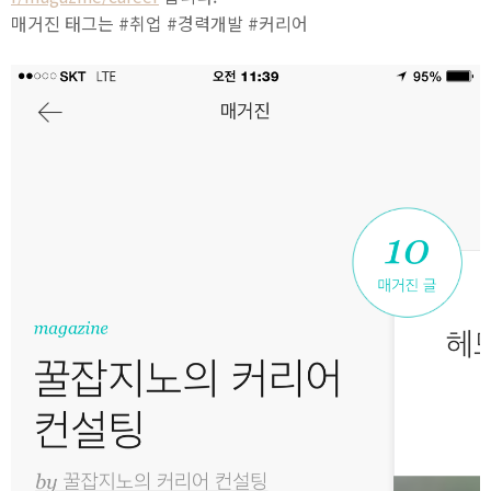
매거진 태그는 #취업 #경력개발 #커리어