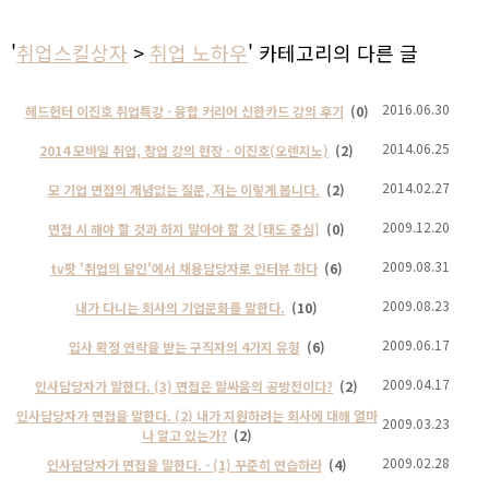
'
취업스킬상자
>
취업 노하우
' 카테고리의 다른 글
2016.06.30
헤드헌터 이진호 취업특강 - 융합 커리어 신한카드 강의 후기
(0)
2014.06.25
2014 모바일 취업, 창업 강의 현장 - 이진호(오렌지노)
(2)
2014.02.27
모 기업 면접의 개념없는 질문, 저는 이렇게 봅니다.
(2)
2009.12.20
면접 시 해야 할 것과 하지 말아야 할 것 [태도 중심]
(0)
2009.08.31
tv팟 '취업의 달인'에서 채용담당자로 인터뷰 하다
(6)
2009.08.23
내가 다니는 회사의 기업문화를 말한다.
(10)
2009.06.17
입사 확정 연락을 받는 구직자의 4가지 유형
(6)
2009.04.17
인사담당자가 말한다. (3) 면접은 말싸움의 공방전이다?
(2)
인사담당자가 면접을 말한다. (2) 내가 지원하려는 회사에 대해 얼마
2009.03.23
나 알고 있는가?
(2)
2009.02.28
인사담당자가 면접을 말한다. - (1) 꾸준히 연습하라
(4)