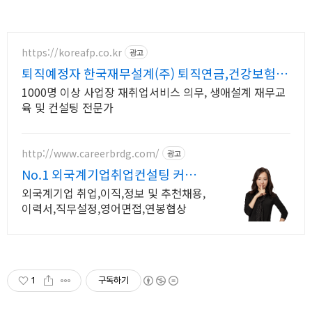
https://koreafp.co.kr
광고
퇴직예정자 한국재무설계(주) 퇴직연금,건강보험,
절세전략
1000명 이상 사업장 재취업서비스 의무, 생애설계 재무교
육 및 컨설팅 전문가
http://www.careerbrdg.com/
광고
No.1 외국계기업취업컨설팅 커리
어컨설팅
외국계기업 취업,이직,정보 및 추천채용,
이력서,직무설정,영어면접,연봉협상
1
구독하기