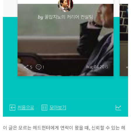
이 글은 모르는 헤드헌터에게 연락이 왔을 때, 신뢰할 수 있는 헤