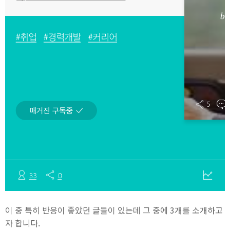
이 중 특히 반응이 좋았던 글들이 있는데 그 중에 3개를 소개하고
자 합니다.