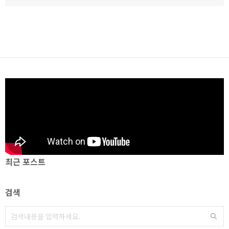
최근 포스트
검색