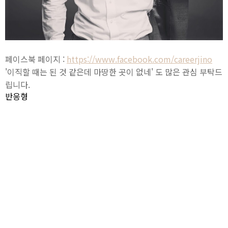
페이스북 페이지 :
https://www.facebook.com/careerjino
'이직할 때는 된 것 같은데 마땅한 곳이 없네' 도 많은 관심 부탁드
립니다.
반응형