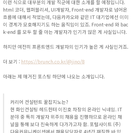
이런 식으로 대부분의 개발 직군에 대한 소개를 할 예정입니다.
html 코더, 웹퍼블리셔, UI개발자, Front-end 개발자로 넘어온
흐름에 대해서 적었는데, 다음카카오와 같은 IT 대기업에선 이미
이 경계가 모호해지기도 하는 움직임이 있죠. Front-end 와 bac
k-end 를 모두 할 줄 아는 개발자가 인기가 많은 게 사실입니다.
하지만 여전히 프론트엔드 개발자의 인기가 높은 게 사실인거죠.
더 보기 :
https://brunch.co.kr/@jino/8
아래는 제 매거진 포스팅 하단에 나오는 소개입니다.
커리어 컨설턴트 꿀잡지노는?
현 화인컨설팅 헤드헌터 이진호 차장의 온라인 닉네임. IT
분야 중 특히 개발자 위주의 채용을 진행하므로 온라인 채
널을 통해 보다 친숙하게 다가가고자 함. 포털사이트 (주)
다음커뮤니케이션에서 채용담당자로 4년간 재직한 바 있