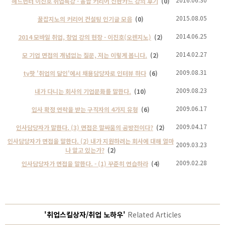
헤드헌터 이진호 취업특강 - 융합 커리어 신한카드 강의 후기
(0)
2015.08.05
꿀잡지노의 커리어 컨설팅 인기글 모음
(0)
2014.06.25
2014 모바일 취업, 창업 강의 현장 - 이진호(오렌지노)
(2)
2014.02.27
모 기업 면접의 개념없는 질문, 저는 이렇게 봅니다.
(2)
2009.08.31
tv팟 '취업의 달인'에서 채용담당자로 인터뷰 하다
(6)
2009.08.23
내가 다니는 회사의 기업문화를 말한다.
(10)
2009.06.17
입사 확정 연락을 받는 구직자의 4가지 유형
(6)
2009.04.17
인사담당자가 말한다. (3) 면접은 말싸움의 공방전이다?
(2)
인사담당자가 면접을 말한다. (2) 내가 지원하려는 회사에 대해 얼마
2009.03.23
나 알고 있는가?
(2)
2009.02.28
인사담당자가 면접을 말한다. - (1) 꾸준히 연습하라
(4)
'취업스킬상자/취업 노하우'
Related Articles