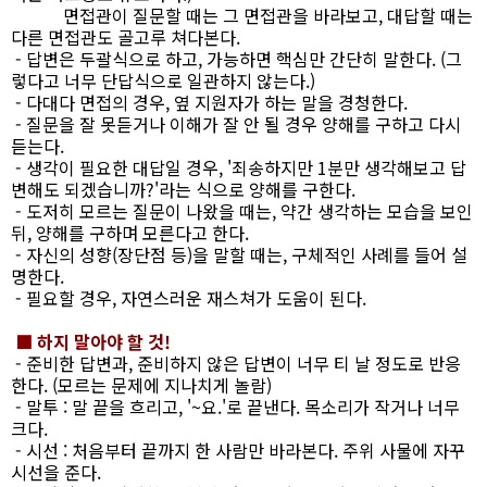
면접관이 질문할 때는 그 면접관을 바라보고, 대답할 때는
다른 면접관도 골고루 쳐다본다.
- 답변은 두괄식으로 하고, 가능하면 핵심만 간단히 말한다. (그
렇다고 너무 단답식으로 일관하지 않는다.)
- 다대다 면접의 경우, 옆 지원자가 하는 말을 경청한다.
- 질문을 잘 못듣거나 이해가 잘 안 될 경우 양해를 구하고 다시
듣는다.
- 생각이 필요한 대답일 경우, '죄송하지만 1분만 생각해보고 답
변해도 되겠습니까?'라는 식으로 양해를 구한다.
- 도저히 모르는 질문이 나왔을 때는, 약간 생각하는 모습을 보인
뒤, 양해를 구하며 모른다고 한다.
- 자신의 성향(장단점 등)을 말할 때는, 구체적인 사례를 들어 설
명한다.
- 필요할 경우, 자연스러운 재스쳐가 도움이 된다.
■ 하지 말아야 할 것!
- 준비한 답변과, 준비하지 않은 답변이 너무 티 날 정도로 반응
한다. (모르는 문제에 지나치게 놀람)
- 말투 : 말 끝을 흐리고, '~요.'로 끝낸다. 목소리가 작거나 너무
크다.
- 시선 : 처음부터 끝까지 한 사람만 바라본다. 주위 사물에 자꾸
시선을 준다.