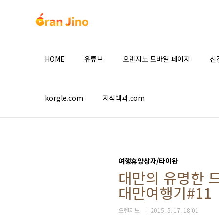
본문 바로가기
HOME
유튜브
오렌지노 모바일 페이지
신
korgle.com
지식백과.com
여행휴양상자/타이완
대만의 유명한 드럼
대만여행기#11
오렌지노
2015. 5. 17. 18:01