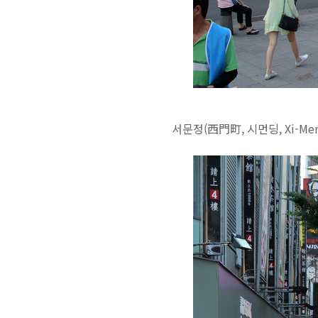
서문정(西門町, 시먼딩, Xi-M