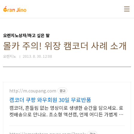
본문 바로가기
오렌지노상자/하고 싶은 말
몰카 주의! 위장 캠코더 사례 소개
오렌지노
2013. 8. 30. 12:08
http://m.coupang.com
광고
캠코더 쿠팡 와우회원 30일 무료반품
캠코더, 흔들림 없는 영상미로 생생한 순간을 담으세요. 로
켓배송으로 만나요. 초소형 액션캠, 언제 어디든 가볍게 휴
대하며 특별한 영상을 기록하세요.
https://smartstore.naver.com/2nsolu
광고