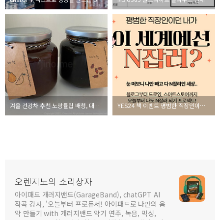
겨울 건강차 추천 노랑튤립 배청, 대추청 후기
YES24 책 이벤트 평범한 직장인이던 내가 이 세계에선 N잡러? 추천 도서
오렌지노의 소리상자
아이패드 개러지밴드(GarageBand), chatGPT AI
작곡 강사, '오늘부터 프로듀서! 아이패드로 나만의 음
악 만들기 with 개러지밴드 악기 연주, 녹음, 믹싱,