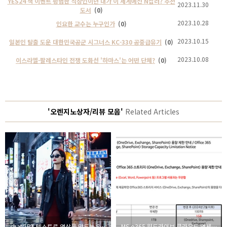
YES24 책 이벤트 평범한 직장인이던 내가 이 세계에선 N잡러? 추천
2023.11.30
도서
(0)
2023.10.28
인요한 교수는 누구인가
(0)
2023.10.15
일본인 탈출 도운 대한민국공군 시그너스 KC-330 공중급유기
(0)
2023.10.08
이스라엘-팔레스타인 전쟁 도화선 '하마스'는 어떤 단체?
(0)
'오렌지노상자/리뷰 모음'
Related Articles
chatGPT 텍스트로 영상을 만드는 Sora가 난리인 이유
MS o365 원드라이브 클라우드 연세대 졸업생 계정 삭제예고