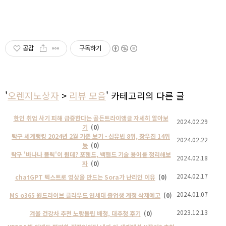
공감
구독하기
'
오렌지노상자
>
리뷰 모음
' 카테고리의 다른 글
한인 취업 사기 피해 급증한다는 골든트라이앵글 자세히 알아보
2024.02.29
기
(0)
탁구 세계랭킹 2024년 2월 기준 보기 - 신유빈 8위, 장우진 14위
2024.02.22
등
(0)
탁구 '바나나 플릭'이 뭔데? 포핸드, 백핸드 기술 용어를 정리해보
2024.02.18
자
(0)
2024.02.17
chatGPT 텍스트로 영상을 만드는 Sora가 난리인 이유
(0)
2024.01.07
MS o365 원드라이브 클라우드 연세대 졸업생 계정 삭제예고
(0)
2023.12.13
겨울 건강차 추천 노랑튤립 배청, 대추청 후기
(0)