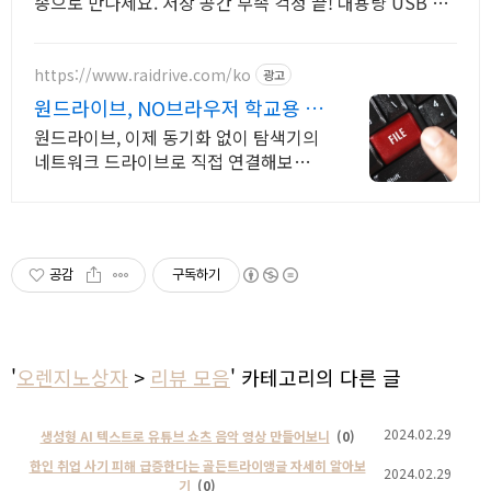
송으로 만나세요. 저장 공간 부족 걱정 끝! 대용량 USB 메
모리로 여유롭게 활용하세요.
https://www.raidrive.com/ko
광고
원드라이브, NO브라우저 학교용 무
료제공
원드라이브, 이제 동기화 없이 탐색기의
네트워크 드라이브로 직접 연결해보세
요.
공감
구독하기
'
오렌지노상자
>
리뷰 모음
' 카테고리의 다른 글
2024.02.29
생성형 AI 텍스트로 유튜브 쇼츠 음악 영상 만들어보니
(0)
한인 취업 사기 피해 급증한다는 골든트라이앵글 자세히 알아보
2024.02.29
기
(0)