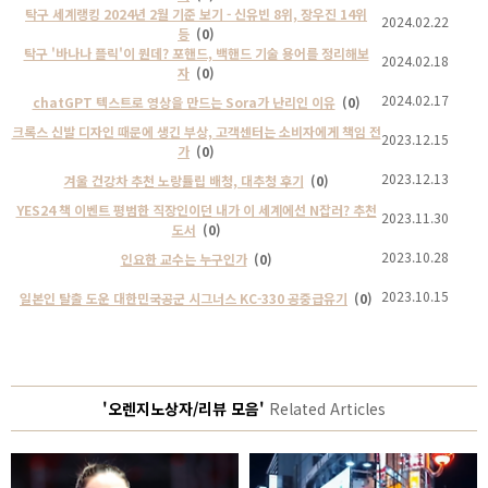
탁구 세계랭킹 2024년 2월 기준 보기 - 신유빈 8위, 장우진 14위
2024.02.22
등
(0)
탁구 '바나나 플릭'이 뭔데? 포핸드, 백핸드 기술 용어를 정리해보
2024.02.18
자
(0)
2024.02.17
chatGPT 텍스트로 영상을 만드는 Sora가 난리인 이유
(0)
크록스 신발 디자인 때문에 생긴 부상, 고객센터는 소비자에게 책임 전
2023.12.15
가
(0)
2023.12.13
겨울 건강차 추천 노랑튤립 배청, 대추청 후기
(0)
YES24 책 이벤트 평범한 직장인이던 내가 이 세계에선 N잡러? 추천
2023.11.30
도서
(0)
2023.10.28
인요한 교수는 누구인가
(0)
2023.10.15
일본인 탈출 도운 대한민국공군 시그너스 KC-330 공중급유기
(0)
'오렌지노상자/리뷰 모음'
Related Articles