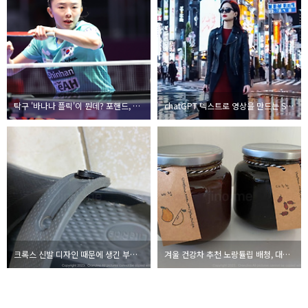
탁구 '바나나 플릭'이 뭔데? 포핸드, 백핸드 기술 용어를 정리해보자
chatGPT 텍스트로 영상을 만드는 Sora가 난리인 이유
크록스 신발 디자인 때문에 생긴 부상, 고객센터는 소비자에게 책임 전가
겨울 건강차 추천 노랑튤립 배청, 대추청 후기