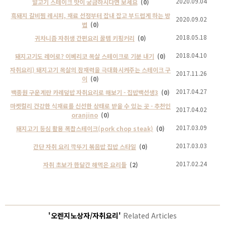
2020.09.04
말고기 스테이크 맛이 궁금하시다면 보세요
(0)
흑돼지 갈비찜 레시피, 재료 선정부터 잡내 잡고 부드럽게 하는 방
2020.09.02
법
(0)
2018.05.18
귀차니즘 자취생 간편요리 꿀템 키핑커리
(0)
2018.04.10
돼지고기도 레어로? 이베리코 목살 스테이크로 기분 내기
(0)
자취요리) 돼지고기 목살의 잠재력을 극대화시켜주는 스테이크 구
2017.11.26
이
(0)
2017.04.27
백종원 구운계란 카레덮밥 자취요리로 해보기 - 집밥백선생3
(0)
마켓컬리 건강한 식재료를 신선한 상태로 받을 수 있는 곳 - 추천인
2017.04.02
oranjino
(0)
2017.03.09
돼지고기 등심 활용 폭찹스테이크(pork chop steak)
(0)
2017.03.03
간단 자취 요리 깍뚜기 볶음밥 집밥 스타일
(0)
2017.02.24
자취 초보가 한달간 해먹은 요리들
(2)
'오렌지노상자/자취요리'
Related Articles