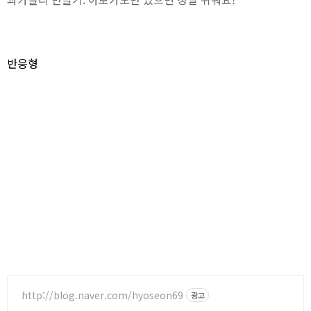
반응형
http://blog.naver.com/hyoseon69
광고