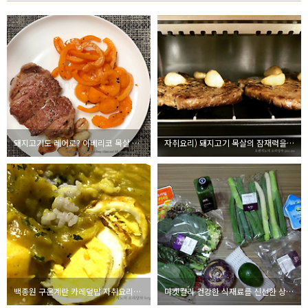
돼지고기도 레어로? 이베리코 목살 스테이크로 기분 내기
자취요리) 돼지고기 목살의 잠재력을 극대화시켜주는 스테이크 구이
백종원 구운계란 카레덮밥 자취요리로 해보기 - 집밥백선생3
마켓컬리 건강한 식재료를 신선한 상태로 받을 수 있는 곳 - 추천인 oranjino