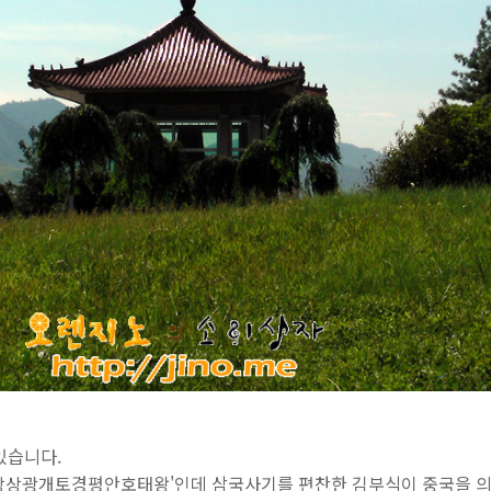
있습니다.
강상광개토경평안호태왕'인데 삼국사기를 편찬한 김부식이 중국을 의식