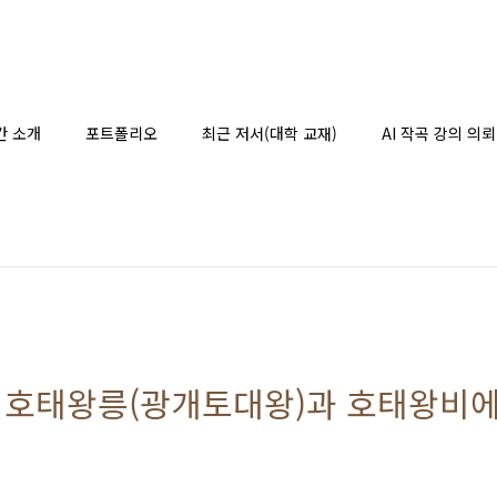
간 소개
포트폴리오
최근 저서(대학 교재)
AI 작곡 강의 의뢰
] 호태왕릉(광개토대왕)과 호태왕비