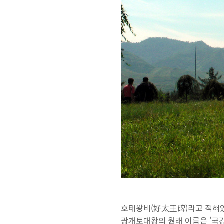
호태왕비(好太王碑)라고 적혀
광개토대왕의 원래 이름은 '국