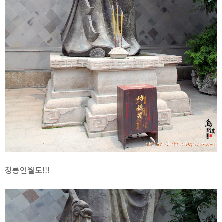
청룡언월도!!!