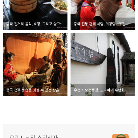
중국 길거리 음식, 쇼핑, 그리고 양고기면 - 우전여행기 #18
중국 전통 혼례 체험, 희경당 - 우전여행기 #19
중국 전족 풍습을 엿볼 수 있는 삼촌금련관 - 우전여행기 #16
우전의 오전풍경, 드라마 사수년화 - 우전여행기 #15
오렌지노의 소리상자