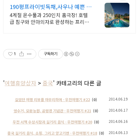
190평프라이빗독채,사우나 예쁜 4
계절 온수수영장 힐링
4계절 온수풀과 250인치 홈극장! 호텔
급 침구와 안마의자로 완성하는 프리미
엄독채 별빛 자쿠지와 불멍의 낭만! 스타
일러와 사우나로 완성하는 세심한 배려
의 감성숙소
1
구독하기
'
여행휴양상자
>
중국
' 카테고리의 다른 글
2014.06.19
길었던 여행 리뷰를 마무리하며 - 우전여행기 #22
(0)
2014.06.17
영수거, 모둔능원, 공령경 기념관 - 우전여행기 #21
(0)
2014.06.16
우전 서책 수상시장과 길거리 음식 - 우전여행기 #20
(0)
2014.06.13
중국 길거리 음식, 쇼핑, 그리고 양고기면 - 우전여행기 #18
(0)