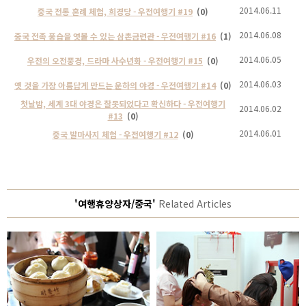
2014.06.11
중국 전통 혼례 체험, 희경당 - 우전여행기 #19
(0)
2014.06.08
중국 전족 풍습을 엿볼 수 있는 삼촌금련관 - 우전여행기 #16
(1)
2014.06.05
우전의 오전풍경, 드라마 사수년화 - 우전여행기 #15
(0)
2014.06.03
옛 것을 가장 아름답게 만드는 운하의 야경 - 우전여행기 #14
(0)
첫날밤, 세계 3대 야경은 잘못되었다고 확신하다 - 우전여행기
2014.06.02
#13
(0)
2014.06.01
중국 발마사지 체험 - 우전여행기 #12
(0)
'여행휴양상자/중국'
Related Articles