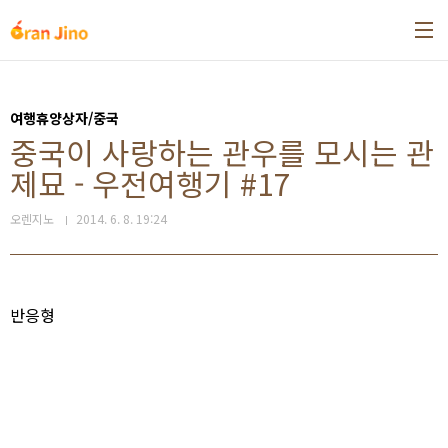
본문 바로가기
여행휴양상자/중국
중국이 사랑하는 관우를 모시는 관
제묘 - 우전여행기 #17
오렌지노
2014. 6. 8. 19:24
반응형