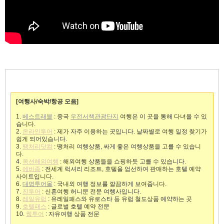
[여행사/숙박/항공 모음]
1.
베스트래블
: 중국
우전서책관광단지
여행은 이 곳을 통해 다녀올 수 있
습니다.
2.
온라인투어
: 제가 자주 이용하는 곳입니다. 날짜별로 여행 일정 찾기가
쉽게 되어있습니다.
3.
땡처리닷컴
: 땡처리 여행상품, 싸게 좋은 여행상품을 고를 수 있습니
다.
4.
옥션해외여행
: 해외여행 상품들을 쇼핑하듯 고를 수 있습니다.
5.
에바종
: 전세계 럭셔리 리조트, 호텔을 엄선하여 판매하는 호텔 예약
사이트입니다.
6.
대명투어몰
: 국내외 여행 정보를 깔끔하게 보여줍니다.
7.
진투어
: 신혼여행 허니문 전문 여행사입니다.
8.
레일유럽
: 유레일패스와 유로스타 등 유럽 철도상품 예약하는 곳
9.
호텔패스
: 글로벌 호텔 예약 전문
10.
웹투어
: 자유여행 상품 전문