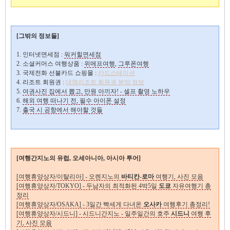
[그밖의 정보들]
1. 인터넷면세점 :
워커힐면세점
2. 소셜커머스 여행상품 :
위메프여행
,
그루폰여행
3. 국제전화 선불카드 쇼핑몰 :
카드스테이션
4. 리조트 회원권 :
대명리조트 회원권 분양 정보
5.
여권사진 집에서 뽑고, 만원 아끼자! - 셀프 촬영 노하우
6.
해외 여행 떠나기 전, 필수 아이폰 설정
7.
출국 시 공항에서 해야할 것들
[여행간지노의 유럽, 오세아니아, 아시아 투어]
[여행휴양상자/이탈리아] - 오렌지노의
바티칸-로마
여행기, 사진 모음
[여행휴양상자/TOKYO] - 두남자의 최적화된 4박5일
도쿄
자유여행기 총
정리
[여행휴양상자/OSAKA] - 3일간 빡세게 다녀온
오사카
여행후기 총정리!
[여행휴양상자/시드니] - 시드니간지노 - 일주일간의 호주
시드니
여행 후
기, 사진 모음