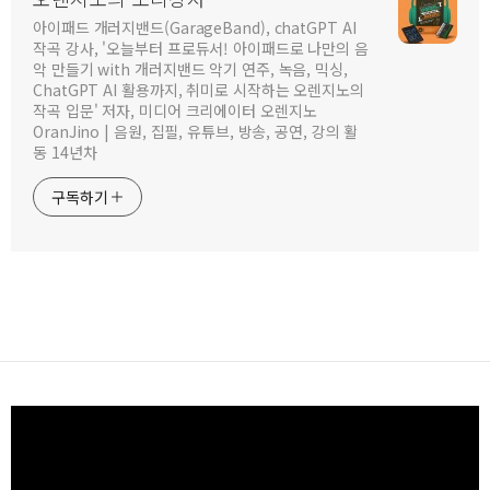
아이패드 개러지밴드(GarageBand), chatGPT AI
작곡 강사, '오늘부터 프로듀서! 아이패드로 나만의 음
악 만들기 with 개러지밴드 악기 연주, 녹음, 믹싱,
ChatGPT AI 활용까지, 취미로 시작하는 오렌지노의
작곡 입문' 저자, 미디어 크리에이터 오렌지노
OranJino | 음원, 집필, 유튜브, 방송, 공연, 강의 활
동 14년차
구독하기