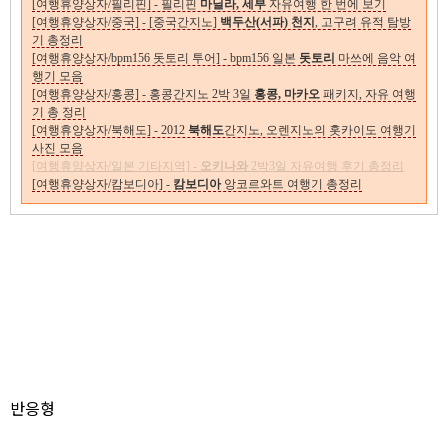
[여행휴양상자/필리핀] - 필리핀
마닐라, 세부
자유여행 한 번에 보기
[여행휴양상자/중국] - [중국간지노]
백두산(서파) 천지
, 고구려 유적 탐방
기 총정리
[여행휴양상자/bpm156 돗토리 투어] - bpm156 일본
돗토리
마쓰에 음악 여
행기 모음
[여행휴양상자/홍콩] - 홍콩간지노 2박 3일
홍콩, 마카오
패키지, 자유 여행
기 총 정리
[여행휴양상자/북해도] - 2012
북해도
간지노, 오렌지노의 홋카이도 여행기
사진 모음
[여행휴양상자/일본 기타지역] -
오키나와
2박3일 자유여행 후기 총정리
[여행휴양상자/캄보디아] -
캄보디아
앙코르와트 여행기 총정리
반응형