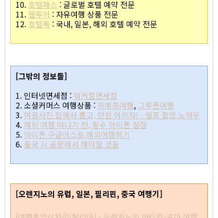
10.
호텔패스
: 글로벌 호텔 예약 전문
11.
웹투어
: 자유여행 상품 전문
12.
호텔톡
: 국내, 일본, 해외 호텔 예약 전문
[그밖의 정보들]
1. 인터넷면세점 :
워커힐면세점
2. 소셜커머스 여행상품 :
위메프여행
,
그루폰여행
3.
여권사진 집에서 뽑고, 만원 아끼자! - 셀프 촬영 노하우
4.
해외 여행 떠나기 전, 필수 아이폰 설정
5.
아이폰 구글어스로 해외여행하기
6.
출국 시 공항에서 해야할 것들
[오렌지노의 유럽, 일본, 필리핀, 중국 여행기]
[여행휴양상자/이탈리아] - 오렌지노의 바티칸-로마 여행