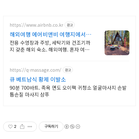
https://www.airbnb.co.kr
광고
해외여행 에어비앤비 여행지에서도
우리집처럼
전용 수영장과 주방, 세탁기와 건조기까
지 갖춘 해외 숙소. 해외여행. 혼자 여행,
신나는 파티, 가족과의 편안한 휴식까지,
에어비앤비에서 만나보세요.
https://q-massage.com/
광고
큐 베트남식 황제 이발소
90분 700바트. 족욕 면도 오이팩 귀청소 얼굴마사지 손발
톱손질 마사지 샴푸
2
구독하기