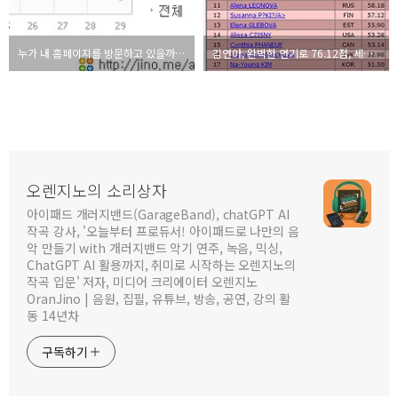
누가 내 홈페이지를 방문하고 있을까? - 웹인사이드로 분석하기(3/23~3/29)
김연아, 완벽한 연기로 76.12점, 세계 신기록! - 2009 ISU 세계 피겨 선수권 대회
오렌지노의 소리상자
아이패드 개러지밴드(GarageBand), chatGPT AI
작곡 강사, '오늘부터 프로듀서! 아이패드로 나만의 음
악 만들기 with 개러지밴드 악기 연주, 녹음, 믹싱,
ChatGPT AI 활용까지, 취미로 시작하는 오렌지노의
작곡 입문' 저자, 미디어 크리에이터 오렌지노
OranJino | 음원, 집필, 유튜브, 방송, 공연, 강의 활
동 14년차
구독하기