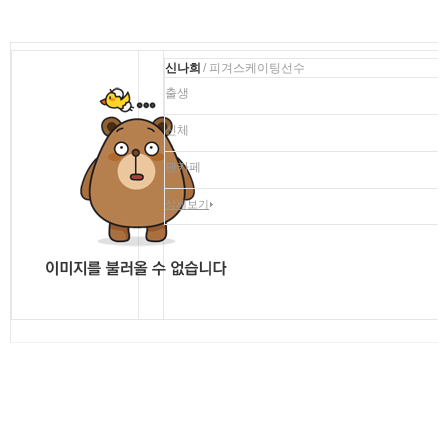
신나희
/ 피겨스케이팅선수
출생
신체
팬카페
상세보기