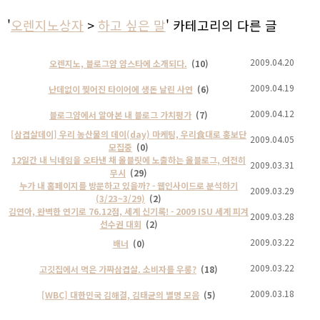
'
오렌지노상자
>
하고 싶은 말
' 카테고리의 다른 글
2009.04.20
오렌지노, 블로그얌 얌스타에 소개되다.
(10)
2009.04.19
난데없이 찢어진 타이어에 생돈 날린 사연
(6)
2009.04.12
블로그얌에서 알아본 내 블로그 가치평가
(7)
[삼겹살데이] 우리 농산물의 데이(day) 마케팅, 우리食대로 홍보단
2009.04.05
모집중
(0)
12일간 내 닉네임을 오타낸 채 올블릿에 노출하는 올블로그, 여전히
2009.03.31
무시
(29)
누가 내 홈페이지를 방문하고 있을까? - 웹인사이드로 분석하기
2009.03.29
(3/23~3/29)
(2)
김연아, 완벽한 연기로 76.12점, 세계 신기록! - 2009 ISU 세계 피겨
2009.03.28
선수권 대회
(2)
2009.03.22
배너
(0)
2009.03.22
고깃집에서 먹은 가짜삼겹살. 소비자를 우롱?
(18)
2009.03.18
[WBC] 대한민국 김해결, 김태균의 별명 모음
(5)