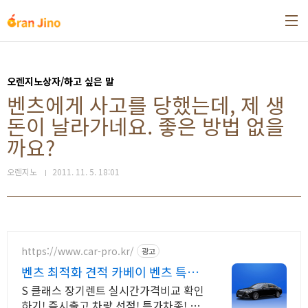
본문 바로가기
오렌지노상자/하고 싶은 말
벤츠에게 사고를 당했는데, 제 생
돈이 날라가네요. 좋은 방법 없을
까요?
오렌지노
2011. 11. 5. 18:01
https://www.car-pro.kr/
광고
벤츠 최적화 견적 카베이 벤츠 특가
차량 무료견적
S 클래스 장기렌트 실시간가격비교 확인
하기! 즉시출고 차량 선점! 특가차종! 수