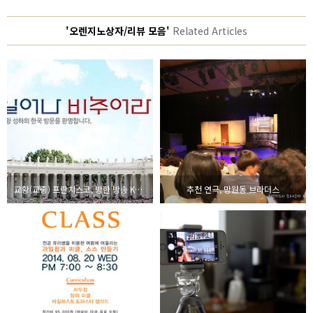
'오렌지노상자/리뷰 모음'
Related Articles
교황(교종) 프란치스코, 방한 방송 KBS vs 평화방송 PBC
추천 연극, 망원동 브라더스