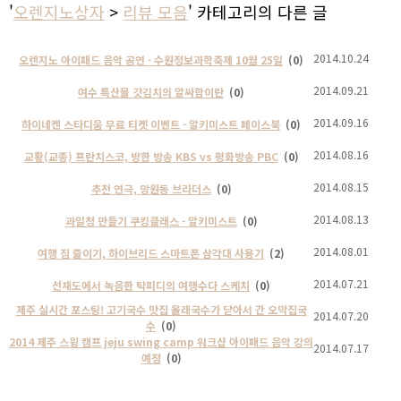
'
오렌지노상자
>
리뷰 모음
' 카테고리의 다른 글
2014.10.24
오렌지노 아이패드 음악 공연 - 수원정보과학축제 10월 25일
(0)
2014.09.21
여수 특산물 갓김치의 알싸함이란
(0)
2014.09.16
하이네켄 스타디움 무료 티켓 이벤트 - 알키미스트 페이스북
(0)
2014.08.16
교황(교종) 프란치스코, 방한 방송 KBS vs 평화방송 PBC
(0)
2014.08.15
추천 연극, 망원동 브라더스
(0)
2014.08.13
과일청 만들기 쿠킹클래스 - 알키미스트
(0)
2014.08.01
여행 짐 줄이기, 하이브리드 스마트폰 삼각대 사용기
(2)
2014.07.21
선재도에서 녹음한 탁피디의 여행수다 스케치
(0)
제주 실시간 포스팅! 고기국수 맛집 올래국수가 닫아서 간 오막집국
2014.07.20
수
(0)
2014 제주 스윙 캠프 jeju swing camp 워크샵 아이패드 음악 강의
2014.07.17
예정
(0)