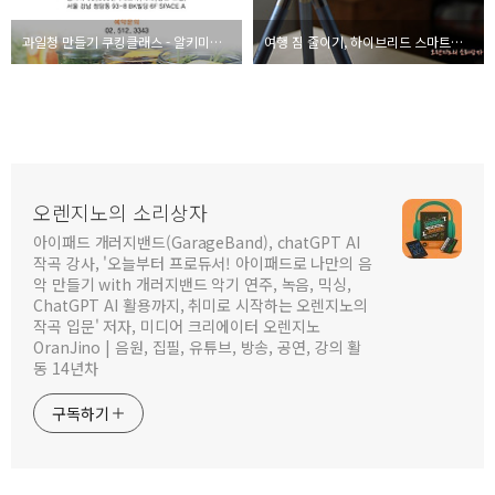
과일청 만들기 쿠킹클래스 - 알키미스트
여행 짐 줄이기, 하이브리드 스마트폰 삼각대 사용기
오렌지노의 소리상자
아이패드 개러지밴드(GarageBand), chatGPT AI
작곡 강사, '오늘부터 프로듀서! 아이패드로 나만의 음
악 만들기 with 개러지밴드 악기 연주, 녹음, 믹싱,
ChatGPT AI 활용까지, 취미로 시작하는 오렌지노의
작곡 입문' 저자, 미디어 크리에이터 오렌지노
OranJino | 음원, 집필, 유튜브, 방송, 공연, 강의 활
동 14년차
구독하기