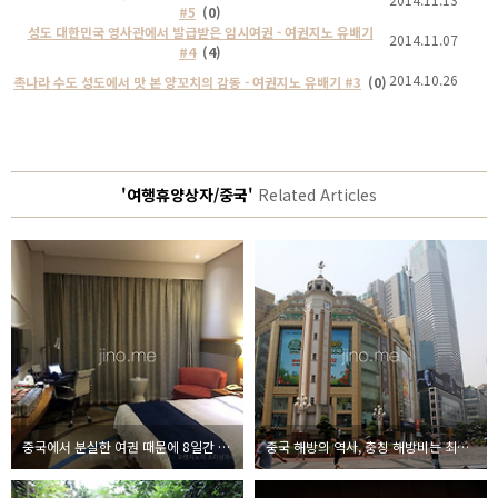
#5
(0)
성도 대한민국 영사관에서 발급받은 임시여권 - 여권지노 유배기
2014.11.07
#4
(4)
2014.10.26
촉나라 수도 성도에서 맛 본 양꼬치의 감동 - 여권지노 유배기 #3
(0)
'여행휴양상자/중국'
Related Articles
중국에서 분실한 여권 때문에 8일간 묵었던 바로 그 호텔 - 여권지노유배기#10
중국 해방의 역사, 충칭 해방비는 최대 번화가 - 여권지노유배기 #9