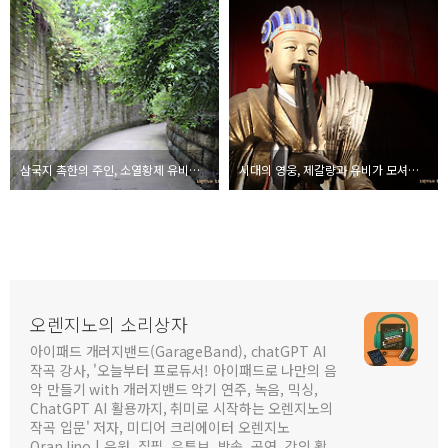
삼국지 촉한의 주인, 소열황제 유비의 묘를 바라보며 - 여권지노 성도 유배기 #7
시대의 영웅, 제갈량과 유비가 모셔진 성도 무후사 - 여권지노유배기 #6
오렌지노의 소리상자
아이패드 개러지밴드(GarageBand), chatGPT AI
작곡 강사, '오늘부터 프로듀서! 아이패드로 나만의 음
악 만들기 with 개러지밴드 악기 연주, 녹음, 믹싱,
ChatGPT AI 활용까지, 취미로 시작하는 오렌지노의
작곡 입문' 저자, 미디어 크리에이터 오렌지노
OranJino | 음원, 집필, 유튜브, 방송, 공연, 강의 활