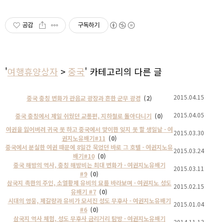
공감
구독하기
'
여행휴양상자
>
중국
' 카테고리의 다른 글
2015.04.15
중국 충칭 번화가 관음교 광장과 흔한 군무 광경
(2)
2015.04.05
중국 충칭에서 제일 쉬웠던 교통편, 지하철로 돌아다니기
(0)
여권을 잃어버려 귀국 못 하고 중국에서 맞이한 잊지 못 할 생일날 - 여
2015.03.30
권지노유배기#11
(0)
중국에서 분실한 여권 때문에 8일간 묵었던 바로 그 호텔 - 여권지노유
2015.03.24
배기#10
(0)
중국 해방의 역사, 충칭 해방비는 최대 번화가 - 여권지노유배기
2015.03.11
#9
(0)
삼국지 촉한의 주인, 소열황제 유비의 묘를 바라보며 - 여권지노 성도
2015.02.15
유배기 #7
(0)
시대의 영웅, 제갈량과 유비가 모셔진 성도 무후사 - 여권지노유배기
2015.01.04
#6
(0)
삼국지 역사 체험, 성도 무후사 금리거리 탐방 - 여권지노유배기
2014.11.13