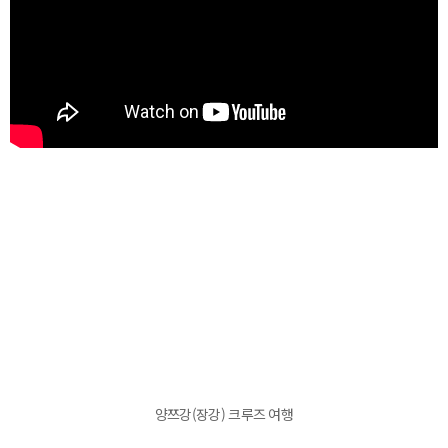
양쯔강(장강) 크루즈 여행