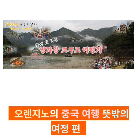
오렌지노
의
중국 여행
뜻밖의
여정 편