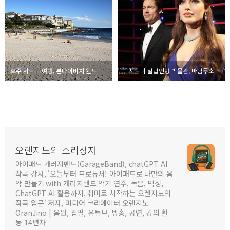
호주 시드니 여행, 본다이비치 윈드서핑
시드니 밀랍인형 박물관, 마담투소
오렌지노의 소리상자
아이패드 개러지밴드(GarageBand), chatGPT AI
작곡 강사, '오늘부터 프로듀서! 아이패드로 나만의 음
악 만들기 with 개러지밴드 악기 연주, 녹음, 믹싱,
ChatGPT AI 활용까지, 취미로 시작하는 오렌지노의
작곡 입문' 저자, 미디어 크리에이터 오렌지노
OranJino | 음원, 집필, 유튜브, 방송, 공연, 강의 활
동 14년차