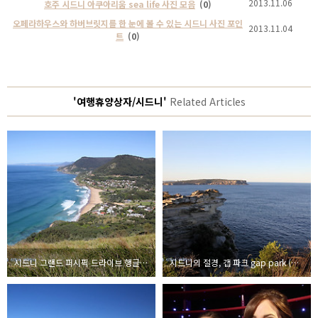
2013.11.06
호주 시드니 아쿠아리움 sea life 사진 모음
(0)
오페라하우스와 하버브릿지를 한 눈에 볼 수 있는 시드니 사진 포인
2013.11.04
트
(0)
'여행휴양상자/시드니'
Related Articles
시드니 그랜드 퍼시픽 드라이브 행글라이더 포인트 경치
시드니의 절경, 갭 파크 gap park (빠삐용 촬영지)