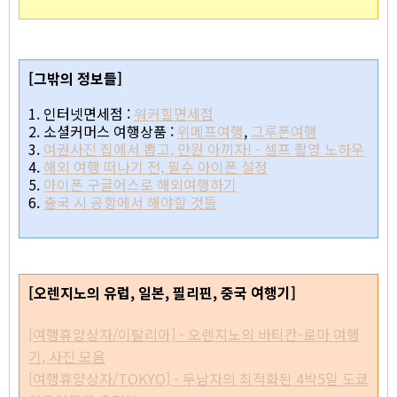
[그밖의 정보들]
1. 인터넷면세점 :
워커힐면세점
2. 소셜커머스 여행상품 :
위메프여행
,
그루폰여행
3.
여권사진 집에서 뽑고, 만원 아끼자! - 셀프 촬영 노하우
4.
해외 여행 떠나기 전, 필수 아이폰 설정
5.
아이폰 구글어스로 해외여행하기
6.
출국 시 공항에서 해야할 것들
[오렌지노의 유럽, 일본, 필리핀, 중국 여행기]
[여행휴양상자/이탈리아] - 오렌지노의 바티칸-로마 여행
기, 사진 모음
[여행휴양상자/TOKYO] - 두남자의 최적화된 4박5일 도쿄