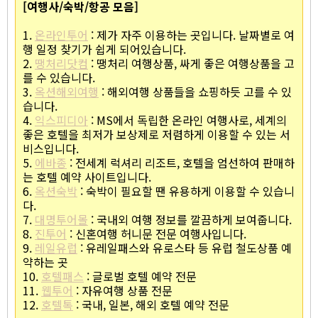
[여행사/숙박/항공 모음]
1.
온라인투어
: 제가 자주 이용하는 곳입니다. 날짜별로 여
행 일정 찾기가 쉽게 되어있습니다.
2.
땡처리닷컴
: 땡처리 여행상품, 싸게 좋은 여행상품을 고
를 수 있습니다.
3.
옥션해외여행
: 해외여행 상품들을 쇼핑하듯 고를 수 있
습니다.
4.
익스피디아
: MS에서 독립한 온라인 여행사로, 세계의
좋은 호텔을 최저가 보상제로 저렴하게 이용할 수 있는 서
비스입니다.
5.
에바종
: 전세계 럭셔리 리조트, 호텔을 엄선하여 판매하
는 호텔 예약 사이트입니다.
6.
옥션숙박
: 숙박이 필요할 땐 유용하게 이용할 수 있습니
다.
7.
대명투어몰
: 국내외 여행 정보를 깔끔하게 보여줍니다.
8.
진투어
: 신혼여행 허니문 전문 여행사입니다.
9.
레일유럽
: 유레일패스와 유로스타 등 유럽 철도상품 예
약하는 곳
10.
호텔패스
: 글로벌 호텔 예약 전문
11.
웹투어
: 자유여행 상품 전문
12.
호텔톡
: 국내, 일본, 해외 호텔 예약 전문