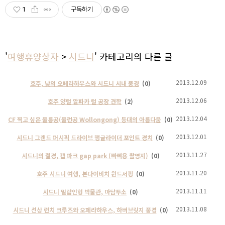
1
구독하기
'
여행휴양상자
>
시드니
' 카테고리의 다른 글
2013.12.09
호주, 낮의 오페라하우스와 시드니 시내 풍경
(0)
2013.12.06
호주 양털 알파카 털 공장 견학
(2)
2013.12.04
CF 찍고 싶은 울릉공(울런공 Wollongong) 등대의 아름다움
(0)
2013.12.01
시드니 그랜드 퍼시픽 드라이브 행글라이더 포인트 경치
(0)
2013.11.27
시드니의 절경, 갭 파크 gap park (빠삐용 촬영지)
(0)
2013.11.20
호주 시드니 여행, 본다이비치 윈드서핑
(0)
2013.11.11
시드니 밀랍인형 박물관, 마담투소
(0)
2013.11.08
시드니 선상 런치 크루즈와 오페라하우스, 하버브릿지 풍경
(0)