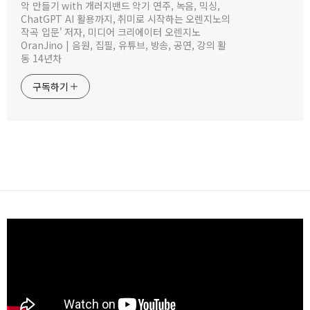
악 만들기 with 개러지밴드 악기 연주, 녹음, 믹싱,
ChatGPT AI 활용까지, 취미로 시작하는 오렌지노의
작곡 입문' 저자, 미디어 크리에이터 오렌지노
OranJino | 음원, 집필, 유튜브, 방송, 공연, 강의 활
동 14년차
구독하기