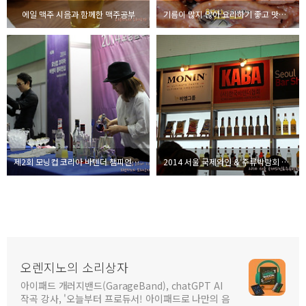
에일 맥주 시음과 함께한 맥주공부
기름이 많지 않아 요리하기 좋고 맛있는 훈제오리 오달진 시식기
제2회 모닝컵 코리아 바텐더 챔피언쉽 2014 현장
2014 서울 국제와인 & 주류박람회 현장 스케치 4/17~4/19
오렌지노의 소리상자
아이패드 개러지밴드(GarageBand), chatGPT AI
작곡 강사, '오늘부터 프로듀서! 아이패드로 나만의 음