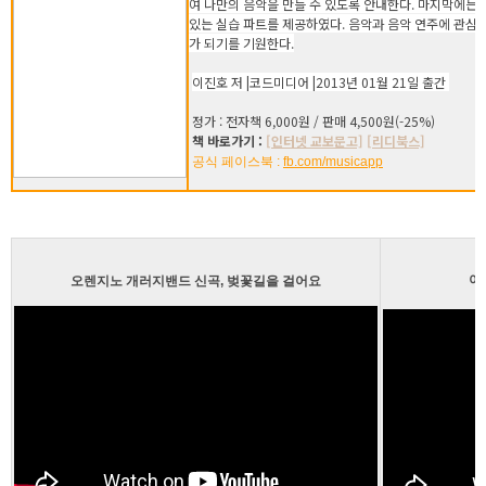
여 나만의 음악을 만들 수 있도록 안내한다. 마지막에는 [La
있는 실습 파트를 제공하였다. 음악과 음악 연주에 관심
가 되기를 기원한다.
이진호 저 |코드미디어 |2013년 01월 21일 출간
정가 : 전자책 6,000원 / 판매 4,500원(-25%)
책 바로가기 :
[인터넷 교보문고]
[리디북스]
공식 페이스북 :
fb.com/musicapp
아
오렌지노 개러지밴드 신곡, 벚꽃길을 걸어요