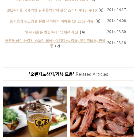
2014.04.17
2014 서울 국제와인 & 주류박람회 현장 스케치 4/17~4/19
(0)
2014.04.06
중저음과 공간감을 살린 젠하이저 이어폰 CX 275s 리뷰
(0)
2014.03.30
벌써 서울은 벚꽃축제 - 양재천 사진
(4)
브랜드 공식 온라인 스토어 모음 - 아디다스, 리복, 루이까또즈, 빈폴
2014.03.16
등
(2)
'오렌지노상자/리뷰 모음'
Related Articles