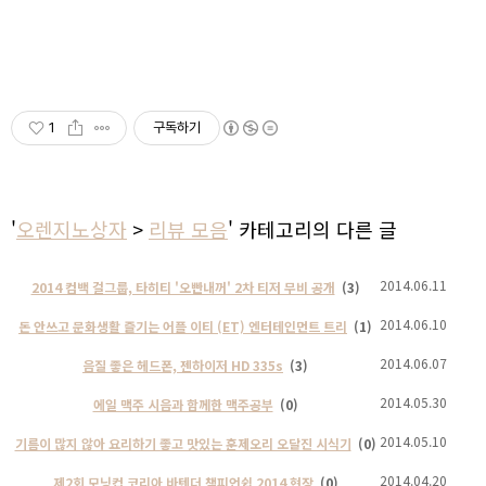
1
구독하기
'
오렌지노상자
>
리뷰 모음
' 카테고리의 다른 글
2014.06.11
2014 컴백 걸그룹, 타히티 '오빤내꺼' 2차 티저 무비 공개
(3)
2014.06.10
돈 안쓰고 문화생활 즐기는 어플 이티 (ET) 엔터테인먼트 트리
(1)
2014.06.07
음질 좋은 헤드폰, 젠하이저 HD 335s
(3)
2014.05.30
에일 맥주 시음과 함께한 맥주공부
(0)
2014.05.10
기름이 많지 않아 요리하기 좋고 맛있는 훈제오리 오달진 시식기
(0)
2014.04.20
제2회 모닝컵 코리아 바텐더 챔피언쉽 2014 현장
(0)