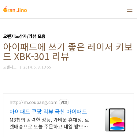
본문 바로가기
오렌지노상자/리뷰 모음
아이패드에 쓰기 좋은 레이저 키보
드 XBK-301 리뷰
오렌지노
2014. 5. 8. 13:55
http://m.coupang.com
광고
아이패드 쿠팡 리뷰 극찬 아이패드
M3칩의 강력한 성능, 가벼운 휴대성. 로
켓배송으로 오늘 주문하고 내일 받으세
요! 부드러운 멀티태스킹, 야외 시인성!