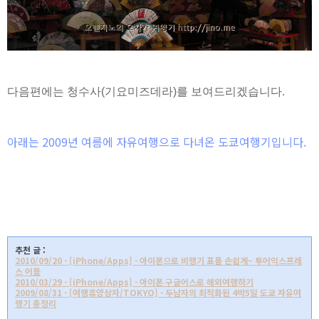
다음편에는 청수사(기요미즈데라)를 보여드리겠습니다.
아래는 2009년 여름에 자유여행으로 다녀온 도쿄여행기입니다.
* 이 포스트는
blog
korea
[
블코채널 :
오렌지노의 일본 여행기]
에 링크 되어있습니
다.
추천 글 :
2010/09/20 - [iPhone/Apps] - 아이폰으로 비행기 표를 손쉽게~ 투어익스프레
스 어플
2010/03/29 - [iPhone/Apps] - 아이폰 구글어스로 해외여행하기
2009/08/31 - [여행휴양상자/TOKYO] - 두남자의 최적화된 4박5일 도쿄 자유여
행기 총정리