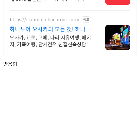
다양한 혜택! 앱으로 알림 받고 똑똑하게
숙소 예약하기
https://clubmojo.hanatour.com/
광고
하나투어 오사카의 모든 것! 하나투
어 공식예약 인증센터
오사카, 교토, 고베, 나라 자유여행, 패키
지, 가족여행, 단체견적 친절신속상담!
반응형