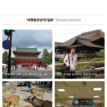
'여행휴양상자/일본'
Related Articles
적녹색의 교토 신사, 헤이안신궁 - 오사카 여행기 #7
많은 속설을 담고있는 일본의 신사, 청수사 - 오사카 여행기 #6